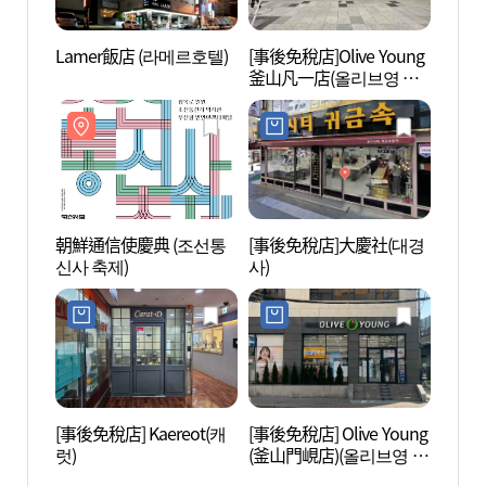
Lamer飯店 (라메르호텔)
[事後免稅店]Olive Young
田浦三
釜山凡一店(올리브영 부
리)
산범일점)
朝鮮通信使慶典 (조선통
[事後免稅店]大慶社(대경
田浦咖
신사 축제)
사)
리)
[事後免稅店] Kaereot(캐
[事後免稅店] Olive Young
田浦工
럿)
(釜山門峴店)(올리브영 부
산문현점)