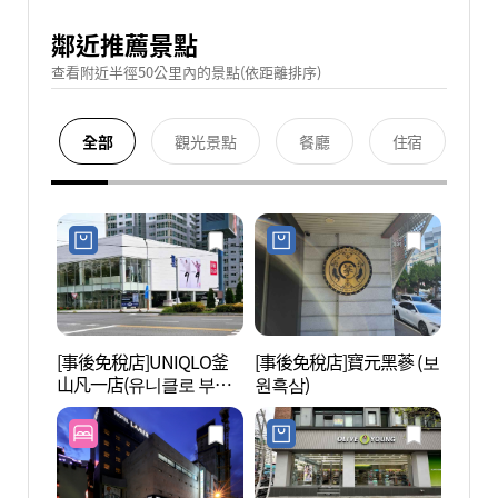
鄰近推薦景點
查看附近半徑50公里內的景點(依距離排序)
全部
觀光景點
餐廳
住宿
[事後免稅店]UNIQLO釜
[事後免稅店]寶元黑蔘 (보
牛巖洞
山凡一店(유니클로 부산
원흑삼)
시숲)
범일점)