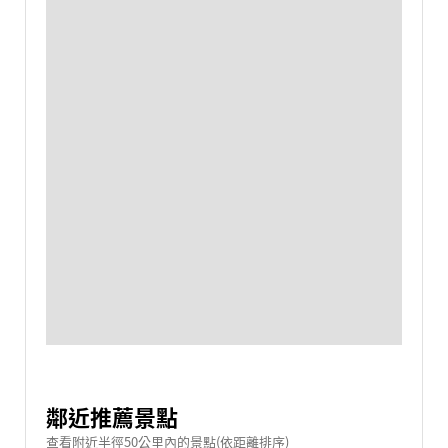
鄰近推薦景點
查看附近半徑50公里內的景點(依距離排序)