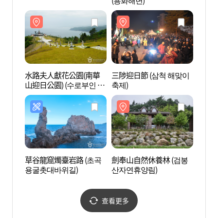
(용화해변)
(용화
水路夫人獻花公園(南華
三陟迎日節 (삼척 해맞이
劍奉山
山迎日公園) (수로부인 헌
축제)
산자연
화공원 (남화산 해맞이공
원))
草谷龍窟燭臺岩路 (초곡
劍奉山自然休養林 (검봉
孟芳海
용굴촛대바위길)
산자연휴양림)
查看更多