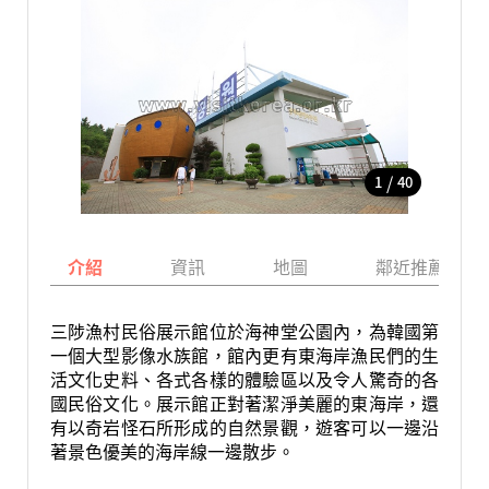
/
1
40
介紹
資訊
地圖
鄰近推薦景點
三陟漁村民俗展示館位於海神堂公園內，為韓國第
一個大型影像水族館，館內更有東海岸漁民們的生
活文化史料、各式各樣的體驗區以及令人驚奇的各
國民俗文化。展示館正對著潔淨美麗的東海岸，還
有以奇岩怪石所形成的自然景觀，遊客可以一邊沿
著景色優美的海岸線一邊散步。