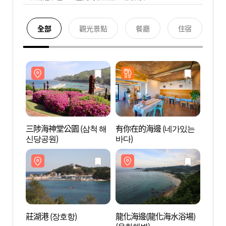
全部
觀光景點
餐廳
住宿
三陟海神堂公園 (삼척 해
有你在的海邊 (네가있는
三陟海
신당공원)
바다)
신당공
莊湖港 (장호항)
龍化海邊(龍化海水浴場)
龍化海