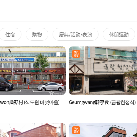
住宿
購物
慶典/活動/表演
休閒運動
dowon蘑菇村 (식도원 버섯마을)
Geumgwang韓亭食 (금광한정식)