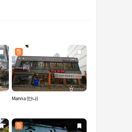
Manna (만나)
大田韓華生命球場 (
파크)