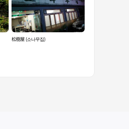
松樹屋 (소나무집)
大田近現代史展示館
館) (대전근현대사전
사 본관))