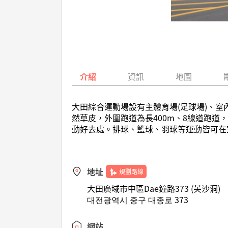
介紹
資訊
地圖
大田綜合運動場設有主體育場(足球場)、
然草皮，外圍跑道為長400m、8線道跑
動好去處。排球、籃球、羽球等運動皆可在
地址
規劃路線
大田廣域市中區Dae鐘路373 (芙沙洞)
대전광역시 중구 대종로 373
網站