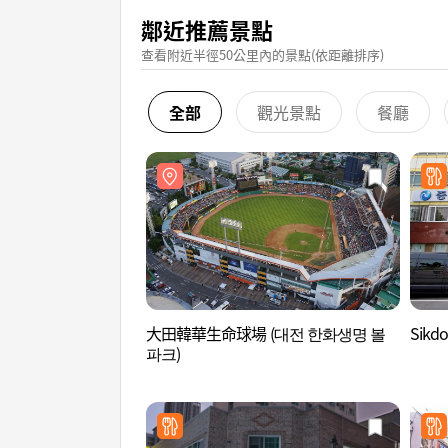
鄰近推薦景點
查看附近半徑50公里內的景點(依距離排序)
全部
觀光景點
餐廳
大田韓華生命球場 (대전 한화생명 볼
Sik
파크)