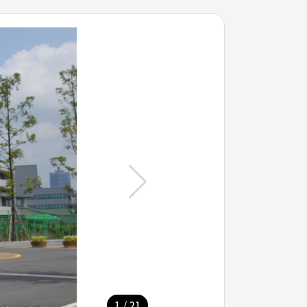
/
1
21