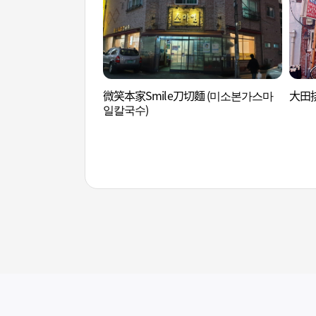
微笑本家Smile刀切麵 (미소본가스마
大田排
일칼국수)