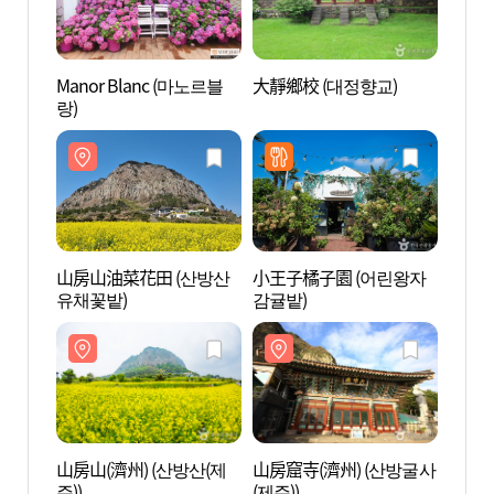
Manor Blanc (마노르블
大靜鄉校 (대정향교)
大靜鄉
랑)
山房山油菜花田 (산방산
小王子橘子園 (어린왕자
山房山
유채꽃밭)
감귤밭)
주))
山房山(濟州) (산방산(제
山房窟寺(濟州) (산방굴사
龍頭海
주))
(제주))