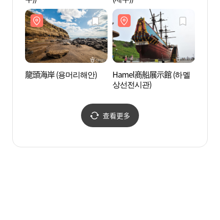
龍頭海岸 (용머리해안)
Hamel商船展示館 (하멜
沙溪海
상선전시관)
查看更多