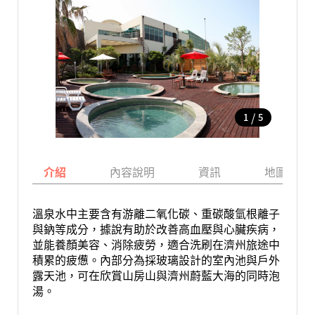
/
1
5
介紹
內容說明
資訊
地圖
溫泉水中主要含有游離二氧化碳、重碳酸氫根離子
與鈉等成分，據說有助於改善高血壓與心臟疾病，
並能養顏美容、消除疲勞，適合洗刷在濟州旅途中
積累的疲憊。內部分為採玻璃設計的室內池與戶外
露天池，可在欣賞山房山與濟州蔚藍大海的同時泡
湯。