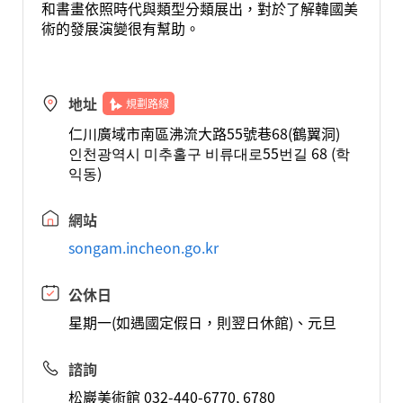
和書畫依照時代與類型分類展出，對於了解韓國美
術的發展演變很有幫助。
地址
規劃路線
仁川廣域市南區沸流大路55號巷68(鶴翼洞)
인천광역시 미추홀구 비류대로55번길 68 (학
익동)
網站
songam.incheon.go.kr
公休日
星期一(如遇國定假日，則翌日休館)、元旦
諮詢
松巖美術館 032-440-6770, 6780