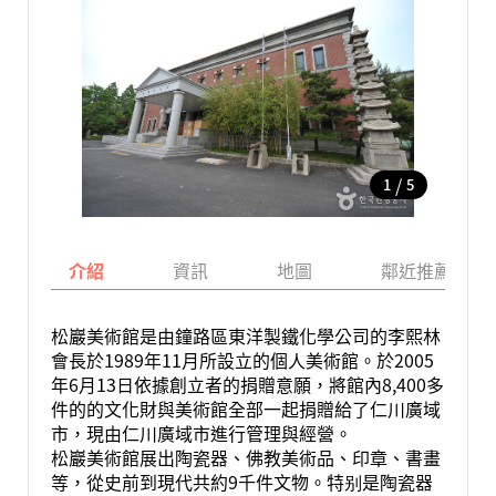
/
1
5
介紹
資訊
地圖
鄰近推薦景點
松巖美術館是由鐘路區東洋製鐵化學公司的李熙林
會長於1989年11月所設立的個人美術館。於2005
年6月13日依據創立者的捐贈意願，將館內8,400多
件的的文化財與美術館全部一起捐贈給了仁川廣域
市，現由仁川廣域市進行管理與經營。
松巖美術館展出陶瓷器、佛教美術品、印章、書畫
等，從史前到現代共約9千件文物。特别是陶瓷器