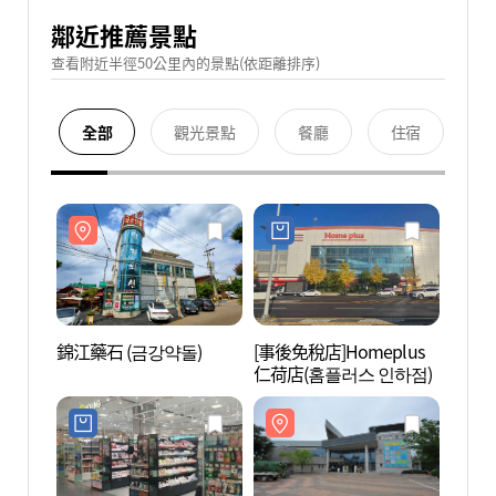
鄰近推薦景點
查看附近半徑50公里內的景點(依距離排序)
全部
觀光景點
餐廳
住宿
錦江藥石 (금강약돌)
[事後免稅店]Homeplus
錦江藥
仁荷店(홈플러스 인하점)