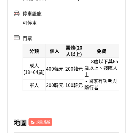
停車設施
可停車
門票
團體(20
分類
個人
免費
人以上)
- 18歲以下與65
成人
歲以上、殘障人
400韓元
200韓元
(19~64歲)
士
- 國家有功者與
軍人
200韓元
100韓元
隨行者
地圖
規劃路線