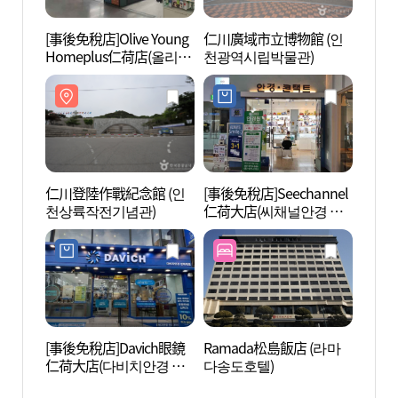
[事後免稅店]Olive Young
仁川廣域市立博物館 (인
仁川登
Homeplus仁荷店(올리브
천광역시립박물관)
천상
영 홈플러스 인하점)
仁川登陸作戰紀念館 (인
[事後免稅店]Seechannel
松島Do
천상륙작전기념관)
仁荷大店(씨채널안경 인
파크)
하대점)
[事後免稅店]Davich眼鏡
Ramada松島飯店 (라마
玫瑰近
仁荷大店(다비치안경 인
다송도호텔)
하대점)