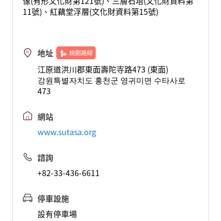
像(有形文化財第121號)、三層石塔(文化財資料第
11號)、紅藕堂浮層(文化財資料第15號)
地址
規劃路線
江原道洪川郡東面壽陀寺路473 (東面)
강원특별자치도 홍천군 영귀미면 수타사로
473
網站
www.sutasa.org
諮詢
+82-33-436-6611
停車設施
設有停車場