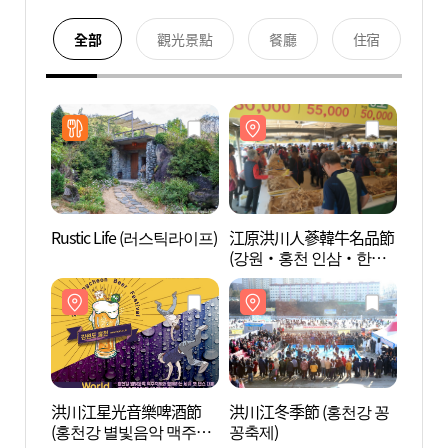
全部
觀光景點
餐廳
住宿
Rustic Life (러스틱라이프)
江原洪川人蔘韓牛名品節
御踏山
(강원·홍천 인삼·한우
광지)
명품축제)
洪川江星光音樂啤酒節
洪川江冬季節 (홍천강 꽁
Gar
(홍천강 별빛음악 맥주축
꽁축제)
트)