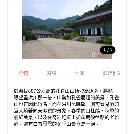
/
1
6
介紹
資訊
地圖
鄰近推薦景點
於海拔887公尺高的孔雀山山頂登高遠眺，將能一
眼望盡洪川郡一帶，山勢如孔雀展翅的美景，孔雀
山也正因此得名。而在洪川邑眺望，則可看見猶如
巨人躺著向天凝視的景象。春季的山杜鵑，秋季的
楓紅美景，以及在奇岩絕壁上如盆栽般盤踞的老松
群，還有白雪靄靄的冬季山景皆是一絕。