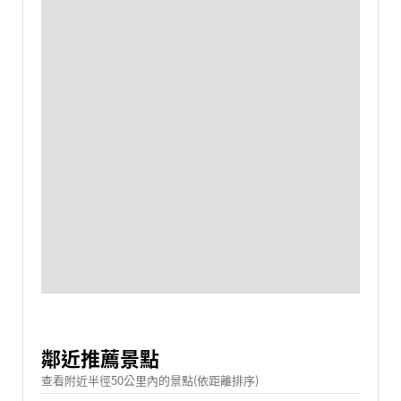
鄰近推薦景點
查看附近半徑50公里內的景點(依距離排序)