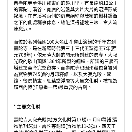
自壽陀寺至洪川郡東面的魯川里，有長達約12公里
的壽陀寺溪谷，寬廣的岩盤與大片大片的沼澤形成
祕境。在有溪谷兩側的奇岩絕壁與茂密的樹林護衛
之下的此處稍事休息，總能深得祕境三昧，令人流
連忘返。
而位於名列韓國100大名山孔雀山邊緣的千年古剎
壽陀寺，是在新羅時代第三十三代王聖德王7年(西
元708年)，依元曉大師的開示所創建的佛寺，大寂
光殿的歇山頂與1364年所製的銅鐘、所建的三層石
塔建築至今完整留存。而壽陀寺也因珍藏包含被列
為寶物第745號的月印釋譜，以及大寂光殿、梵
鐘、後佛幀畫、紅藕堂浮層等大量文化財，被視為
嶺西內陸(江原道一帶)最重要的古剎。
* 主要文化財
壽陀寺大寂光殿(地方文化財第17號)、月印釋譜(寶
物第745號)、壽陀寺銅鐘(寶物第11-3號)、四天王