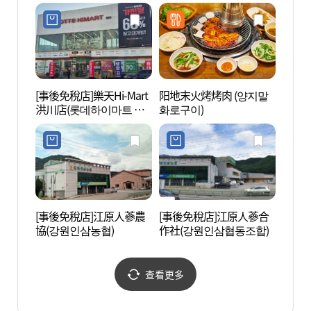
제)
[事後免稅店]樂天Hi-Mart
阳地末火烤烤肉 (양지말
豐水院
洪川店(롯데하이마트 홍
화로구이)
천주교
천점)
[事後免稅店]江原人蔘農
[事後免稅店]江原人蔘合
龍沼溪
協(강원인삼농협)
作社(강원인삼협동조합)
查看更多