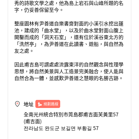
秀的詩歌文學之處，他為島上岩石與山峰所題的名
字，仍妥善保留至今。
整座園林有尹善道自樂書齋對面的小溪引水挖出蓮
池，建成的「曲水堂」，以及於曲水堂對面山腹上
開鑿而成的「洞天石室」，還有位於溪谷東北方的
「洗然亭」，為尹善道在此讀書、遊船，與自然為
友之處。
因此甫吉島可謂處處流露東洋的自然觀念與性理學
思想，將自然美景與人工造景完美融合，使人能與
自然合為一體，並感歎尹善道之慧眼的名勝古跡。
地址
規劃路線
全南光州統合特別市莞島郡甫吉面芙黃里57
(甫吉面)
전라남도 완도군 보길면 부황길 57