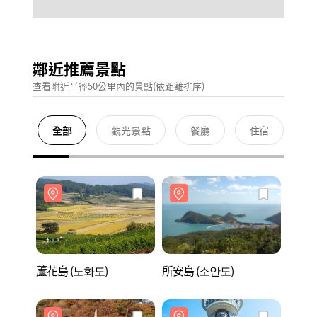
鄰近推薦景點
查看附近半徑50公里內的景點(依距離排序)
全部
觀光景點
餐廳
住宿
蘆花島 (노화도)
所安島 (소안도)
蘆花島