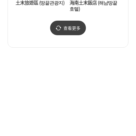
土末旅遊區 (땅끝관광지)
海南土末飯店 (해남땅끝
松湖海
호텔)
욕장)
查看更多