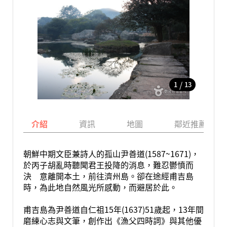
/
1
13
介紹
資訊
地圖
鄰近推薦景點
朝鮮中期文臣兼詩人的孤山尹善道(1587~1671)，
於丙子胡亂時聽聞君王投降的消息，難忍鬱憤而
決 意離開本土，前往濟州島。卻在途經甫吉島
時，為此地自然風光所感動，而避居於此。
甫吉島為尹善道自仁祖15年(1637)51歲起，13年間
磨練心志與文筆，創作出《漁父四時詞》與其他優