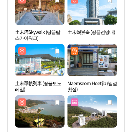
土末塔Skywalk (땅끝탑
土末觀景臺 (땅끝전망대)
土末塔
스카이워크)
스카이
土末單軌列車 (땅끝모노
Maemseom Hoetjip (맴섬
土末單
레일)
횟집)
레일)