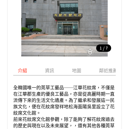
/
1
7
介紹
資訊
地圖
鄰近推薦景點
全韓國唯一的莞草工藝品──江華花紋席，不僅是
在江華郡生產的優良工藝品，亦是從高麗時期一直
流傳下來的生活文化遺產。為了繼承和發展這一民
族文化，便在花紋席發祥地松海面陽吳里設立了花
紋席文化館。
前來花紋席文化館參觀，除了能夠了解花紋席過去
的歷史與現在以及未來展望，，還有其他各種莞草