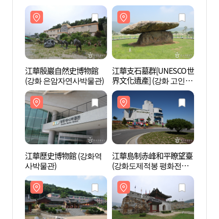
江華殷巖自然史博物館
江華支石墓群[UNESCO世
江華
(강화 은암자연사박물관)
界文化遺產] (강화 고인돌
(강화
유적 [유네스코 세계문화
유산])
江華歷史博物館 (강화역
江華島制赤峰和平瞭望臺
江華歷
사박물관)
(강화도제적봉 평화전망
사박물
대)