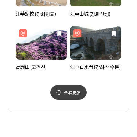
江華鄉校 (강화향교)
江華山城 (강화산성)
江華鄉
高麗山 (고려산)
江華石水門 (강화 석수문)
高麗山
查看更多