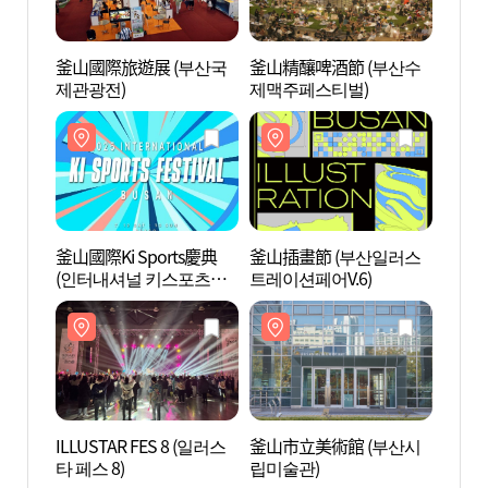
釜山國際旅遊展 (부산국
釜山精釀啤酒節 (부산수
센텀
제관광전)
제맥주페스티벌)
釜山國際Ki Sports慶典
釜山插畫節 (부산일러스
MUSE
(인터내셔널 키스포츠페
트레이션페어V.6)
스티벌 부산)
ILLUSTAR FES 8 (일러스
釜山市立美術館 (부산시
海雲臺
타 페스 8)
립미술관)
리버크