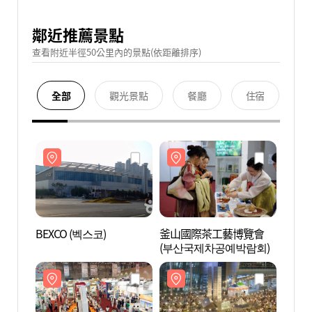
鄰近推薦景點
查看附近半徑50公里內的景點(依距離排序)
全部
觀光景點
餐廳
住宿
BEXCO (벡스코)
釜山國際茶工藝博覽會
BEXC
(부산국제차공예박람회)