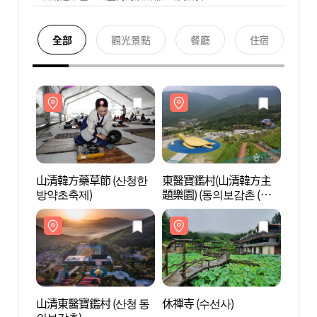
全部
觀光景點
餐廳
住宿
山清韓方藥草節 (산청한
東醫寶鑑村(山清韓方主
東醫
방약초축제)
題樂園) (동의보감촌 (산
題樂園
청한방테마파크))
청한방
山清東醫寶鑑村 (산청 동
休禪寺 (수선사)
休禪寺