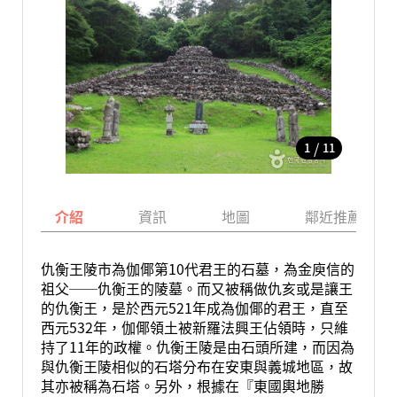
/
1
11
介紹
資訊
地圖
鄰近推薦景點
仇衡王陵市為伽倻第10代君王的石墓，為金庾信的
祖父──仇衡王的陵墓。而又被稱做仇亥或是讓王
的仇衡王，是於西元521年成為伽倻的君王，直至
西元532年，伽倻領土被新羅法興王佔領時，只維
持了11年的政權。仇衡王陵是由石頭所建，而因為
與仇衡王陵相似的石塔分布在安東與義城地區，故
其亦被稱為石塔。另外，根據在『東國輿地勝