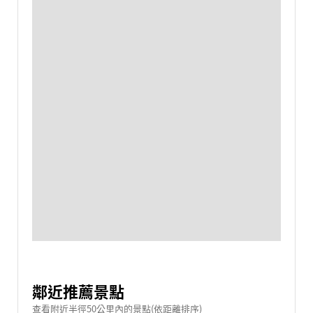
鄰近推薦景點
查看附近半徑50公里內的景點(依距離排序)