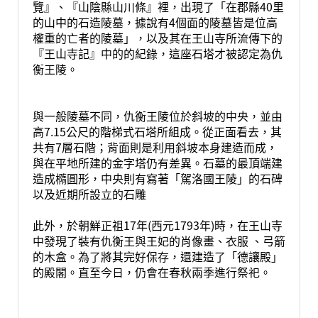
覽』、『山陰縣山川條』裡，出現了「在郡縣40里
的山中的石造陵墓，據說有4個面的陵墓皆是位高
權重的亡者的陵墓」，以及其在王山寺所流傳下的
『王山寺記』中的的紀錄，這座石塔才被認定為仇
衡王陵。
與一般陵墓不同，仇衡王陵位於斜坡的中央，並由
高7.15公尺的階梯式石塔所組成。從正面看去，其
共有7層石階；背面則是利用斜坡本身建造而成，
與在平地所建的金字塔仍有差異。石墓的最頂端建
造成橢圓形，中央則有寫著「駕洛國王陵」的石碑
以及近期所設立的石雕
此外，於朝鮮正祖17年(西元1793年)時，在王山寺
中發現了裝有仇衡王與王妃的肖像畫、衣服 、弓箭
的木盒。為了將其完好保存，還建造了「德讓殿」
的殿閣。直至今日，仍會在春秋兩季進行祭祀。