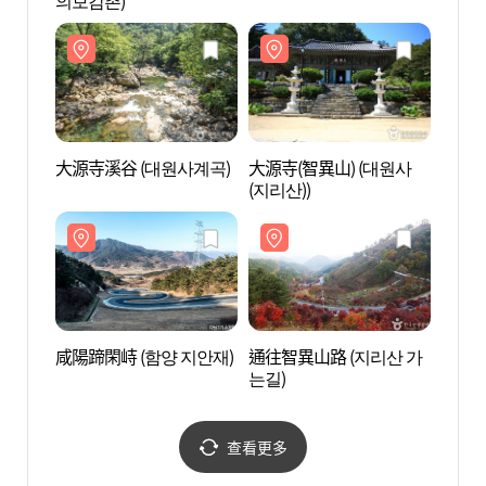
의보감촌)
大源寺溪谷 (대원사계곡)
大源寺(智異山) (대원사
大源寺
(지리산))
(지리산
咸陽蹄閑峙 (함양 지안재)
通往智異山路 (지리산 가
通往智
는길)
는길)
查看更多