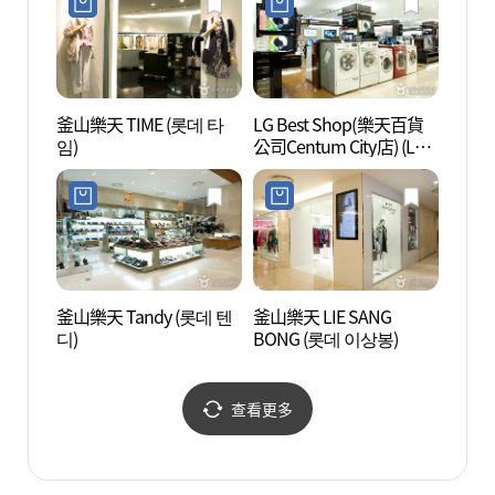
釜山樂天 TIME (롯데 타
LG Best Shop(樂天百貨
海雲臺
임)
公司Centum City店) (LG
리버크
베스트샵(롯데백화점 센
텀시티))
釜山樂天 Tandy (롯데 텐
釜山樂天 LIE SANG
BEXC
디)
BONG (롯데 이상봉)
查看更多