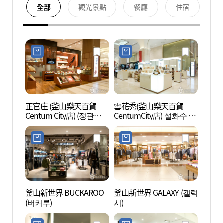
全部
觀光景點
餐廳
住宿
正官庄 (釜山樂天百貨
雪花秀(釜山樂天百貨
센텀
Centum City店) (정관장
CentumCity店) 설화수 (롯
(롯데백화점 센텀시티점))
데백화점 센텀시티점)
釜山新世界 BUCKAROO
釜山新世界 GALAXY (갤럭
MUSE
(버커루)
시)