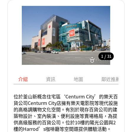
/
1
31
介紹
資訊
地圖
鄰近推薦景點
位於釜山新概念住宅區‘Centurm City’的樂天百
貨公司Centurm City店擁有樂天電影院等現代設施
的高格調購物文化空間。有別於現存百貨公司的建
築物設計、室內裝潢、便利設施等賣場格局，為提
供高級服務的百貨公司。位於10樓的陽光公園與2
樓的Harrod’s咖啡廳等空間還提供體驗活動。