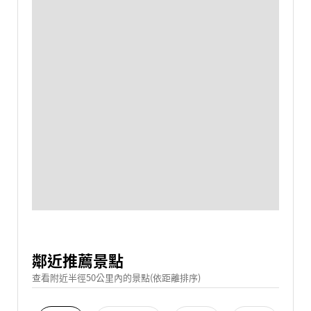
鄰近推薦景點
查看附近半徑50公里內的景點(依距離排序)