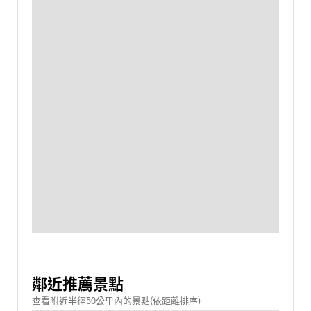
鄰近推薦景點
查看附近半徑50公里內的景點(依距離排序)