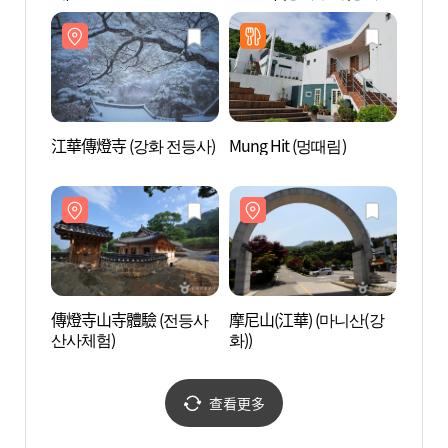
사이드리조트))
江華傳燈寺 (강화 전등사)
Mung Hit (멍때림)
摩尼山
화))
傳燈寺山寺體驗 (전등사
摩尼山(江華) (마니산(강
Haed
산사체험)
화))
지움)
查看更多