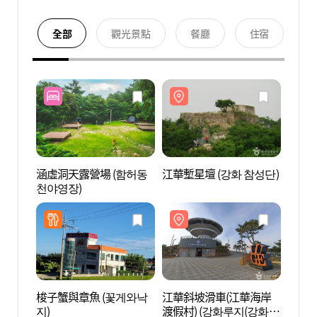
全部
觀光景點
餐廳
住宿
涵虛洞天露營場 (함허동
江華塹星壇 (강화 참성단)
江華塹
천야영장)
梭子蟹與章魚 (꽃게와낙
江華斜坡滑車(江華海岸
江華傳
지)
渡假村) (강화루지(강화씨