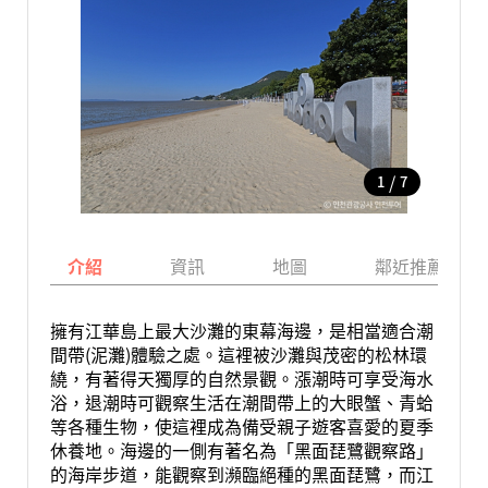
/
1
7
介紹
資訊
地圖
鄰近推薦景點
擁有江華島上最大沙灘的東幕海邊，是相當適合潮
間帶(泥灘)體驗之處。這裡被沙灘與茂密的松林環
繞，有著得天獨厚的自然景觀。漲潮時可享受海水
浴，退潮時可觀察生活在潮間帶上的大眼蟹、青蛤
等各種生物，使這裡成為備受親子遊客喜愛的夏季
休養地。海邊的一側有著名為「黑面琵鷺觀察路」
的海岸步道，能觀察到瀕臨絕種的黑面琵鷺，而江