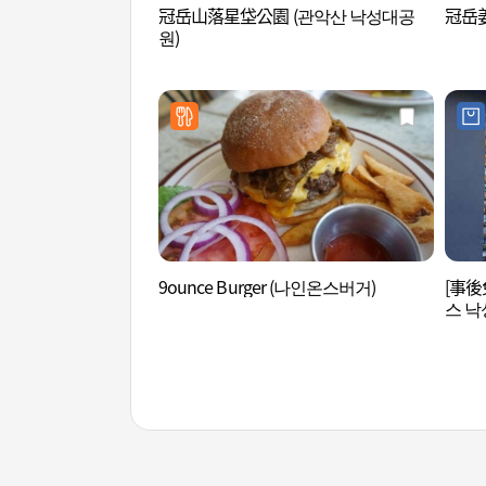
冠岳山落星垈公園 (관악산 낙성대공
冠岳
원)
9ounce Burger (나인온스버거)
[事後
스 낙