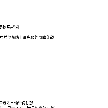
科學創意教室課程)
網頁並於網路上事先預約團體參觀
標籤之車輛始得停放)
6輛、巴士10輛、職員停車位38輛)