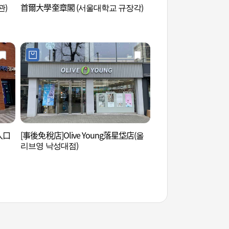
관)
首爾大學奎章閣 (서울대학교 규장각)
冠岳山落星垈公園 (
원)
入口
[事後免稅店]Olive Young落星垈店(올
舊 首爾比利時領事館
리브영 낙성대점)
館 南首爾生活美術館)
영사관(현, 서울시
활미술관))