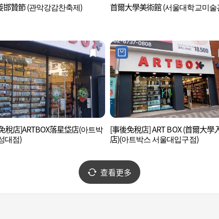
姜邯贊節 (관악강감찬축제)
首爾大學美術館 (서울대학교미술
免稅店]ARTBOX落星垈店(아트박
[事後免稅店] ART BOX (首爾大學
성대점)
店)(아트박스 서울대입구점)
查看更多