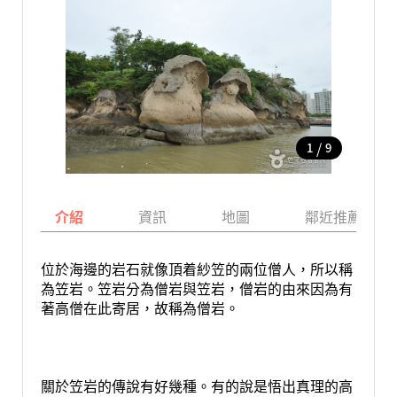
/
1
9
介紹
資訊
地圖
鄰近推薦景點
位於海邊的岩石就像頂着紗笠的兩位僧人，所以稱
為笠岩。笠岩分為僧岩與笠岩，僧岩的由來因為有
著高僧在此寄居，故稱為僧岩。
關於笠岩的傳說有好幾種。有的說是悟出真理的高