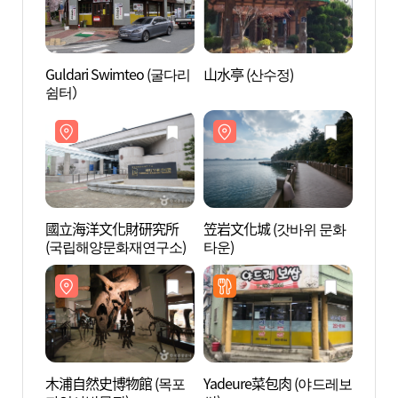
Guldari Swimteo (굴다리
山水亭 (산수정)
國立
쉼터）
(국립
國立海洋文化財研究所
笠岩文化城 (갓바위 문화
木浦自
(국립해양문화재연구소)
타운)
자연사
木浦自然史博物館 (목포
Yadeure菜包肉 (야드레보
木浦文