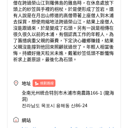
僧在跨過榮山江到羅佛島的雞島時，在休息處放下
頭上的紗笠與手裡的枴杖，於是便形成了笠岩。還
有人說是在月出山修道的高僧帶著上座僧人到木浦
去採買，想使用縮地法跨過榮山江，結果上座僧人
沒能跟過來，於是變成了石頭。另有一說是相傳在
很久很久以前的木浦，有個認真工作的年輕人，為
了籌措病重父親的藥費，下定決心離鄉賺錢，結果
父親沒能撐到他回來照顧就過世了。年輕人相當後
悔，持續好幾天粒米未進，戴著紗笠低頭不斷懺悔
祈求上蒼原諒，最後化為石頭。
地址
規劃路線
全南光州統合特別市木浦市南農路166-1 (龍海
洞)
전라남도 목포시 용해동 산86-24
網站