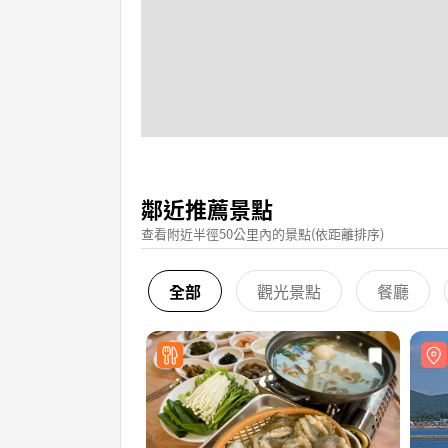
鄰近推薦景點
查看附近半徑50公里內的景點(依距離排序)
全部
觀光景點
餐廳