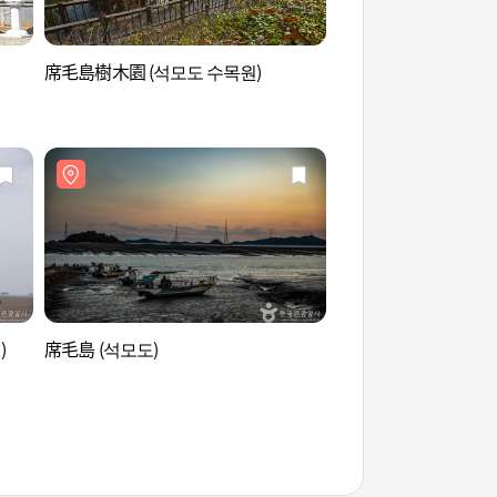
席毛島樹木園 (석모도 수목원)
席毛島七面草生態群落
초 군락지)
)
席毛島 (석모도)
席毛島 (석모도)