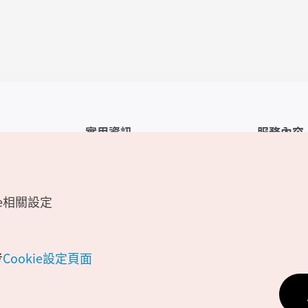
實用資訊
服務內容
韓國觀光公社APP
服務條款
1330韓國旅遊諮詢翻譯熱線
FAQ
e相關設定
韓國旅遊地圖
個人資訊保
電子書
Cookie 設
Odii
Cookie政策
考
Cookie設定頁面
位置資訊服
個人位置資