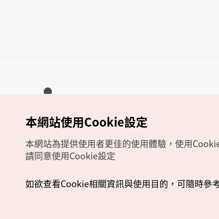
本網站使用Cookie設定
Copyrights (c) 韓國觀光公社版權所有
如有相關疑問或建議，歡迎來信至
官方信箱
chinese_big5@knto.or.kr
本網站為提供使用者更佳的使用體驗，使用Cooki
請同意使用Cookie設定
如欲查看Cookie相關資訊與使用目的，可隨時參