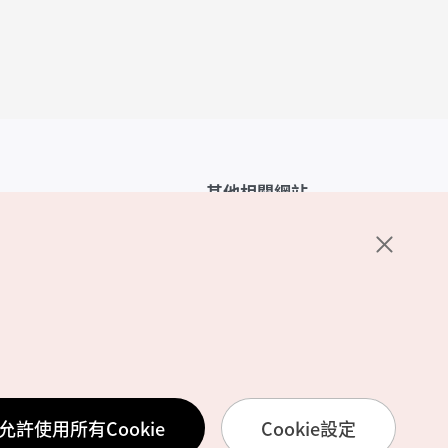
其他相關網站
韓國觀光公社介紹
K-Mice
護政策
置
務使用條款
允許使用所有Cookie
Cookie設定
訊處理方針