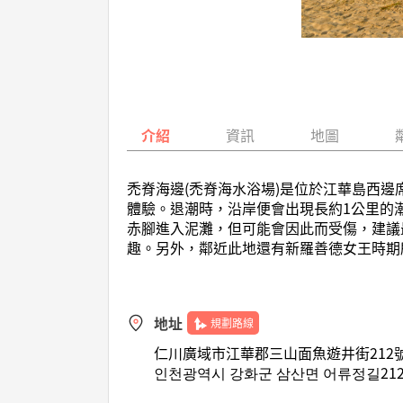
介紹
資訊
地圖
禿脊海邊(禿脊海水浴場)是位於江華島西邊
體驗。退潮時，沿岸便會出現長約1公里的
赤腳進入泥灘，但可能會因此而受傷，建議
趣。另外，鄰近此地還有新羅善德女王時期
地址
規劃路線
仁川廣域市江華郡三山面魚遊井街212號
인천광역시 강화군 삼산면 어류정길212