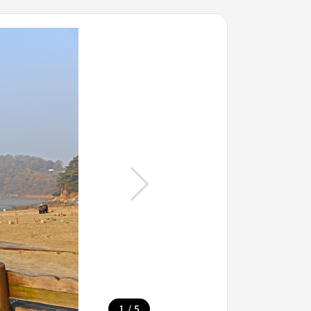
/
1
5