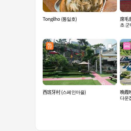
Tongilho (통일호)
席毛
초 군
西班牙村 (스페인마을)
晚霞
다운집