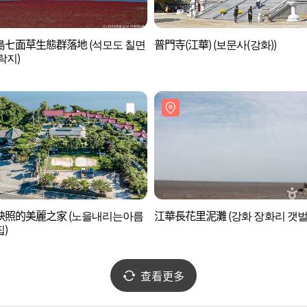
島七面草生態群落地 (석모도 칠면
普門寺(江華) (보문사(강화))
락지)
映照的美麗之家 (노을내리는아름
江華長花里泥灘 (강화 장화리 갯벌
)
查看更多