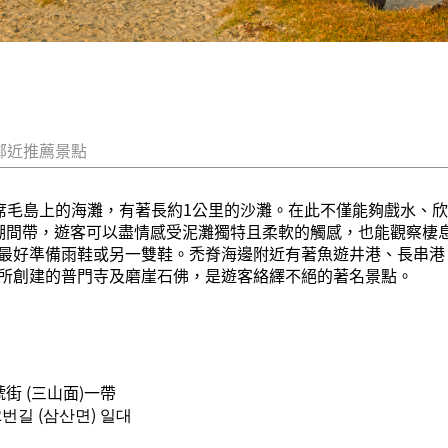
鄰近推薦景點
席毛島上的海灘，有著長約1公里的沙灘。在此不僅能夠戲水、欣
潮間帶，遊客可以盡情感受泥灘獨特且柔軟的觸感，也能觀察棲
最好準備雨鞋或另一雙鞋。禿脊海邊附近有著魚遊井港、長串港
所創建的普門寺及磨崖石佛，是遊客絡繹不絕的著名景點。
街 (三山面)一帶
번길 (삼산면) 일대