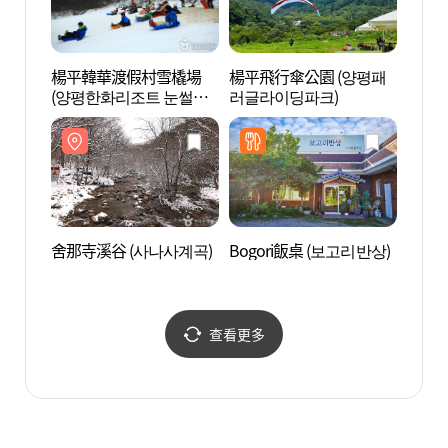
楊平韓華渡假村雪橇場
楊平飛行傘公園 (양평패
The S
(양평한화리조트 눈썰매
러글라이딩파크)
(더스
장)
舍那寺溪谷 (사나사계곡)
Bogori飯桌 (보고리반상)
國立山
립 산
查看更多