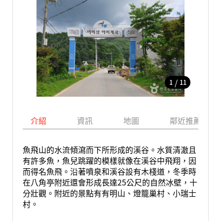
/
1
11
介紹
資訊
地圖
鄰近推薦景點
魚飛山的水流傾瀉而下所形成的溪谷。水質清澈且
有許多魚，魚兒跳躍的模樣就像在溪谷中飛翔，因
而得名魚飛。沿著噴泉和溪谷設有木棧道，冬季時
在八角亭附近還會形成長達25公尺的自然冰壁，十
分壯觀。附近的景點有有明山、燈籠巢村、小瑞士
村。