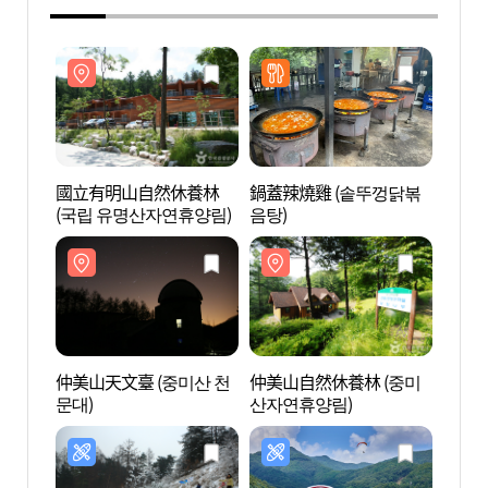
國立有明山自然休養林
鍋蓋辣燒雞 (솥뚜껑닭볶
國立
(국립 유명산자연휴양림)
음탕)
(국립
仲美山天文臺 (중미산 천
仲美山自然休養林 (중미
仲美山
문대)
산자연휴양림)
산자연