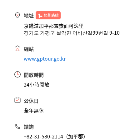
地址
規劃路線
京畿道加平郡雪嶽面可逸里
경기도 가평군 설악면 어비산길99번길 9-10
網站
www.gptour.go.kr
開放時間
24小時開放
公休日
全年無休
諮詢
+82-31-580-2114（加平郡）