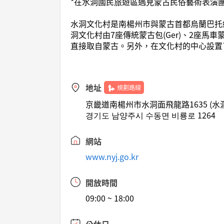
*在水洞國民旅遊區遇見蒙古民俗藝術表演團
水洞文化村是南楊州市與蒙古首都烏蘭巴托締
洞文化村由7座傳統蒙古包(Ger)、2座
直接取自蒙古。另外，在文化村的中心設置
地址
規劃路線
京畿道南楊州市水洞面飛龍路1635 (水
경기도 남양주시 수동면 비룡로 1264
網站
www.nyj.go.kr
開放時間
09:00 ~ 18:00