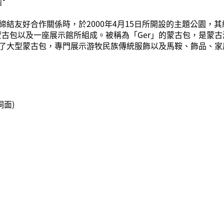
*
結友好合作關係時，於2000年4月15日所開設的主題公園，其
馬車蒙古包以及一座展示館所組成。被稱為「Ger」的蒙古包，是
了大型蒙古包，專門展示游牧民族傳統服飾以及馬鞍、飾品、家居
洞面)