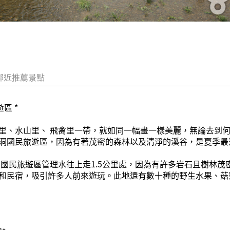
鄰近推薦景點
區 *
里、水山里、 飛禽里一帶，就如同一幅畫一樣美麗，無論去到何
洞國民旅遊區，因為有著茂密的森林以及清淨的溪谷，是夏季最
洞國民旅遊區管理水往上走1.5公里處，因為有許多岩石且樹林
和民宿，吸引許多人前來遊玩。此地還有數十種的野生水果、菇類