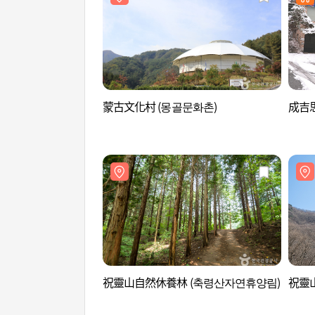
蒙古文化村 (몽골문화촌)
成吉思
祝靈山自然休養林 (축령산자연휴양림)
祝靈山