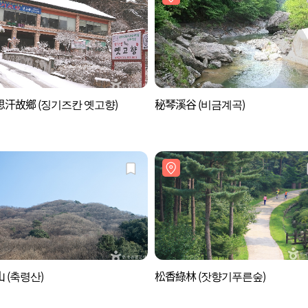
汗故鄉 (징기즈칸 옛고향)
秘琴溪谷 (비금계곡)
 (축령산)
松香綠林 (잣향기푸른숲)