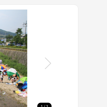
/
1
2