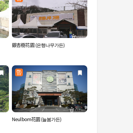
銀杏樹花園 (은행나무가든)
蒙古文化村 (몽골문
Neulbom花園 (늘봄가든)
松香綠林 (잣향기푸