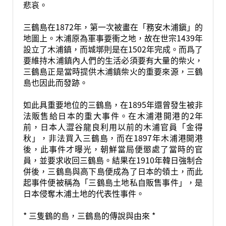
悲哀。
三鶴島在1872年，第一次被畫在「務安木浦鎭」的
地圖上。木浦原為軍事要衝之地，故在世宗1439年
設立了木浦鎮，而城墎則是在1502年完成。而爲了
要維持木浦鎮內人們的生活必須要有大量的柴火，
三鶴島正是當時提供木浦鎮柴火的重要來源，三鶴
島也因此而發跡。
如此具重要地位的三鶴島，在1895年還曾發生被非
法販售給日本的重大事件。在木浦港開港的2年
前，日本人澀谷龍良利用以前的木浦官員「金得
秋」，非法買入三鶴島，而在1897年木浦港開港
後，此事件才曝光，朝鮮當局便懲處了當時的官
員，並要求收回三鶴島。結果在1910年韓日強制合
併後，三鶴島與高下島便成為了日本的領土，而此
起事件便被稱為「三鶴島土地私自販售事件」，是
日本侵奪木浦土地的代表性事件。
* 三隻鶴的島，三鶴島的傳說與由來 *