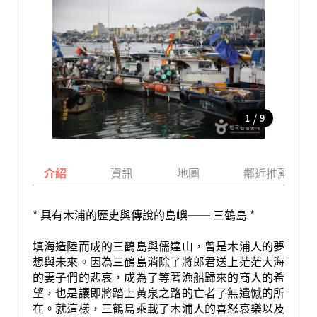
/
1
9
介紹
資訊
地圖
鄰近推薦景點
* 具有木浦的歷史與傳說的島嶼── 三鶴島 *
填海造陸而成的三鶴島與儒達山，曾是木浦人的夢
想與未來。因為三鶴島消除了將郎君送上茫茫大海
的妻子們的悲哀，成為了等著漁船歸來的商人的希
望，也是讓即將踏上黃泉之路的亡者了無遺憾的所
在。就這樣，三鶴島乘載了木浦人的喜怒哀樂以及