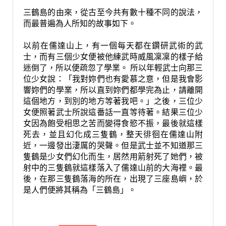
三鶴島的由來，從古至今共有數十種不同的說法，
而最普遍為人所知的故事如下。
以前在儒達山上，有一個每天都在鑽研武術的武
士，而有三個少女便被他練武時威風凜凜的樣子給
迷倒了，所以便疏忽了學業。 所以年輕武士向那三
位少女說：「我對妳們也有愛慕之意，但是我會影
響妳們的學業，所以直到妳們都學完為止，請離開
這個地方，到別的地方等著我吧。」之後，三位少
女便照著武士所說這番話一直等待著。結果三位少
女因為飽受相思之苦而變得食慾不振，最後就這樣
死去，並且幻化成三隻鶴，整天徘徊在儒達山附
近，一邊發出淒厲的哭聲。但是武士並不知道那三
隻鶴是少女們幻化而生，居然用箭射死了她們，被
射中的三隻鶴就這樣落入了儒達山前的大海裡。最
後，在那三隻鶴落海的所在，出現了三座島嶼，於
是人們便將其稱為「三鶴島」。