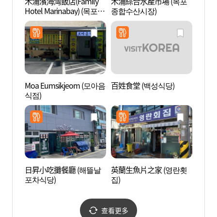
木浦濱海灣飯店(Family
木浦綜合水產市場 (목포
木浦近
Hotel Marinabay) (목포
종합수산시장)
근대역
마리나베이호텔)
Moa Eumsikjeom (모아음
百姓食堂 (백성식당)
木浦
식점)
畫村 
당&시
日昇小吃攤餐廳 (해뜰날
英蘭生魚片之家 (영란횟
露積峰
포차식당)
집)
查看更多