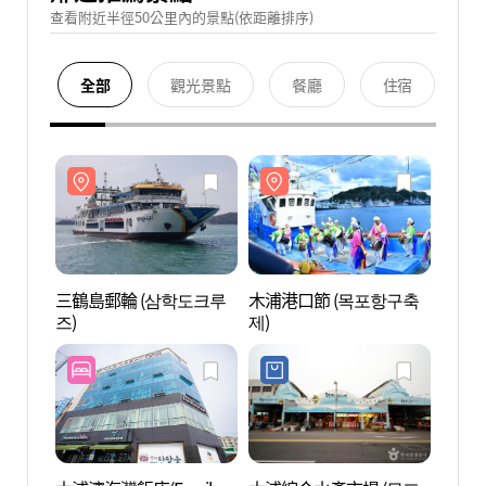
查看附近半徑50公里內的景點(依距離排序)
全部
觀光景點
餐廳
住宿
三鶴島郵輪 (삼학도크루
木浦港口節 (목포항구축
三鶴島
즈)
제)
즈)