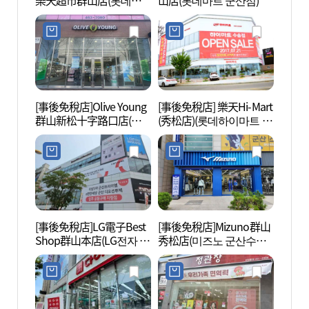
樂天超市群山店(롯데하
山店(롯데마트 군산점)
제강점
이마트 롯데마트 군산점)
[事後免稅店]Olive Young
[事後免稅店] 樂天Hi-Mart
群山
群山新松十字路口店(올
(秀松店)(롯데하이마트 수
津家屋
리브영 군산신송사거리
송점)
식가옥
점)
[事後免稅店]LG電子Best
[事後免稅店]Mizuno群山
草原照
Shop群山本店(LG전자 베
秀松店(미즈노 군산수송
스트샵 군산본점)
점)