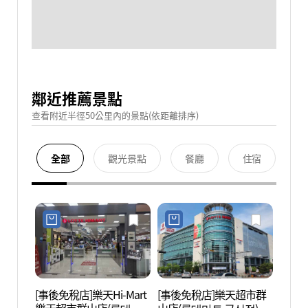
鄰近推薦景點
查看附近半徑50公里內的景點(依距離排序)
全部
觀光景點
餐廳
住宿
[事後免稅店]樂天Hi-Mart
[事後免稅店]樂天超市群
日據時