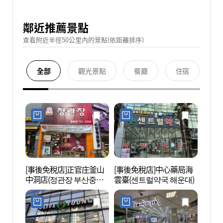
鄰近推薦景點
查看附近半徑50公里內的景點(依距離排序)
全部
觀光景點
餐廳
住宿
[事後免稅店]正官庄釜山
[事後免稅店]中心藥局海
釜山X 
中洞店(정관장 부산중동
雲臺(센트럴약국 해운대)
더스카
점)