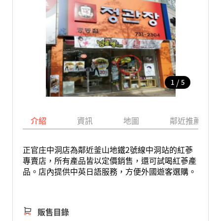
/
1
5
介紹
資訊
地圖
鄰近推薦景點
正官庄中洞店為鄰近釜山地鐵2號線中洞站的紅蔘
專賣店，所有產品皆以定價銷售，還可試喝紅蔘產
品。店內提供中英日語服務，方便外國遊客選購。
販售目錄