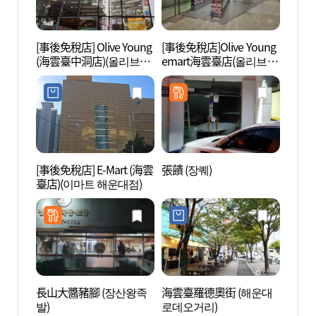
[事後免稅店] Olive Young
[事後免稅店]Olive Young
海雲臺G
(海雲臺中洞店)(올리브영
emart海雲臺店(올리브영
浦~松
해운대중동점)
이마트해운대점)
린레일
구간))
[事後免稅店] E-Mart (海雲
張饋 (장퀘)
海洋S
臺店)(이마트 해운대점)
씨메르
長山大醬豬腳 (장산왕족
海雲臺羅德奧街 (해운대
SEA 
발)
로데오거리)
(SEA