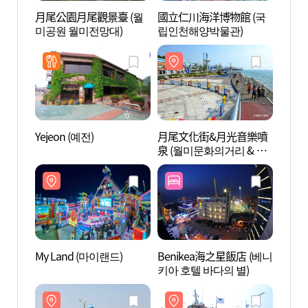
月尾公園月尾觀景臺 (월
國立仁川海洋博物館 (국
月尾公
미공원 월미전망대)
립인천해양박물관)
미공원
Yejeon (예전)
月尾文化街&月光音樂噴
月尾
泉 (월미문화의거리 & 달
泉 (
빛음악분수)
빛음악
My Land (마이랜드)
Benikea海之星飯店 (베니
月尾島
키아 호텔 바다의 별)