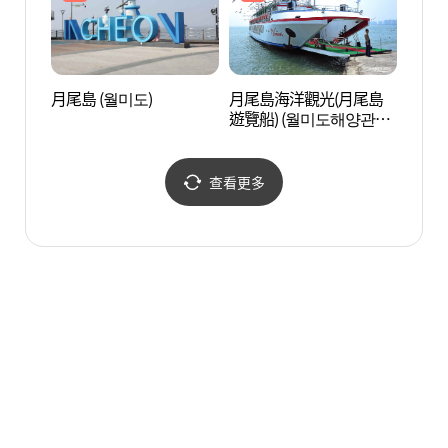
月尾島 (월미도)
月尾島海洋觀光(月尾島
仁川港
遊覽船) (월미도해양관광
(월미도유람선))
查看更多