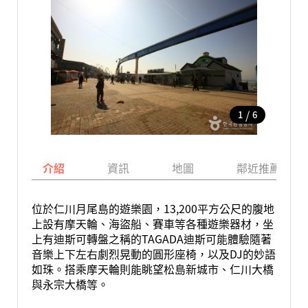
/
1
6
介紹
資訊
地圖
鄰近推薦景點
位於仁川月尾島的遊樂園，13,200平方公尺的腹地
上設有摩天輪、海盜船、賽車等各種遊樂器材，坐
上有迪斯可轉盤之稱的TAGADA迪斯可能體驗隨著
音樂上下左右劇烈晃動的圓形座椅，以及DJ的妙語
如珠。搭乘摩天輪則能眺望松島新城市、仁川大橋
與永宗大橋等。