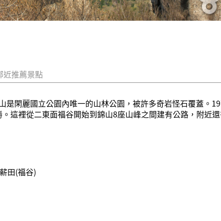
鄰近推薦景點
是閑麗國立公園內唯一的山林公園，被許多奇岩怪石覆蓋。1974
號名勝。這裡從二東面福谷開始到錦山8座山峰之間建有公路，附近
薪田(福谷)