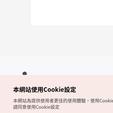
本網站使用Cookie設定
Copyrights (c) 韓國觀光公社版權所有
如有相關疑問或建議，歡迎來信至
官方信箱
chinese_big5@knto.or.kr
本網站為提供使用者更佳的使用體驗，使用Cooki
請同意使用Cookie設定