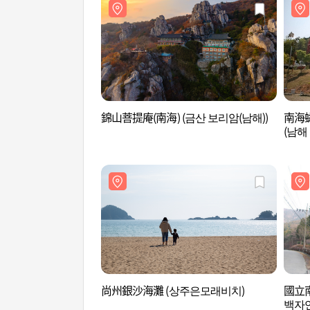
錦山菩提庵(南海) (금산 보리암(남해))
南海
(남해
원))
尚州銀沙海灘 (상주은모래비치)
國立
백자