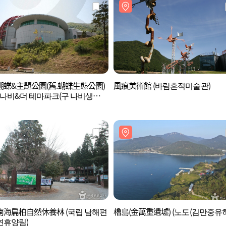
蝴蝶&主題公園(舊.蝴蝶生態公園)
風痕美術館 (바람흔적미술관)
 나비&더 테마파크(구 나비생태공
南海扁柏自然休養林 (국립 남해편
櫓島(金萬重遺墟) (노도(김만중유허
연휴양림)