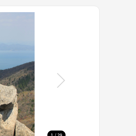
/
1
29