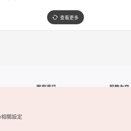
查看更多
實用資訊
服務內容
韓國觀光公社APP
服務條款
1330韓國旅遊諮詢翻譯熱線
FAQ
e相關設定
韓國旅遊地圖
個人資訊保
電子書
Cookie 設