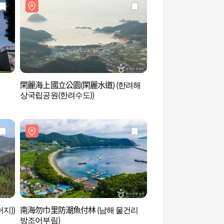
閑麗海上國立公園(閑麗水道) (한려해
錦山菩提庵(南海) (금
상국립공원(한려수도))
지))
南海勿巾里防潮魚付林 (남해 물건리
尚州銀沙海灘 (상주
방조어부림)