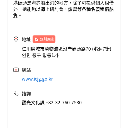
港碼頭是海釣船出港的地方，除了可提供個人租借
外，還能夠以海上研討會、露營等各種名義租借船
隻。
地址
規劃路線
仁川廣域市濟物浦區沿岸碼頭路70 (港洞7街)
인천 중구 항동1가
網站
www.icjg.go.kr
諮詢
觀光文化課 +82-32-760-7530