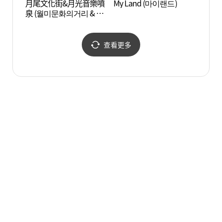
月尾文化街&月光音樂噴
My Land (마이랜드)
My L
泉 (월미문화의거리 & 달
빛음악분수)
查看更多