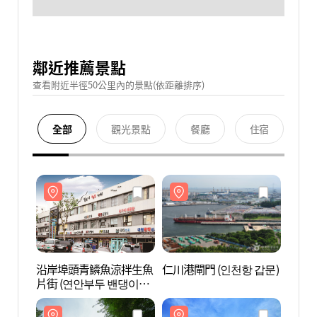
鄰近推薦景點
查看附近半徑50公里內的景點(依距離排序)
全部
觀光景點
餐廳
住宿
沿岸埠頭青鱗魚涼拌生魚
仁川港閘門 (인천항 갑문)
沿岸
片街 (연안부두 밴댕이회
片街 
무침거리)
무침거