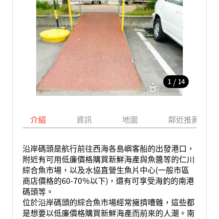
/
1
14
介紹
資訊
地圖
鄰近推薦景點
沿岸碼頭是航行前往西海各島嶼客船的出發港口，
附近有可用低廉價格購買新鮮海產與魚醬等的仁川
綜合魚市場，以及水協直營生魚片中心(一般市區
商店價格的60-70％以下)，還有可享受海釣的南港
碼頭等。
位於沿岸碼頭的綜合魚市場經常擁擠嘈雜，這些都
是想要以低廉價格購買新鮮海產而前來的人潮。南