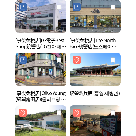
[事後免稅店]LG電子Best
[事後免稅店]The North
東崖村
Shop統營店(LG전자 베스
Face統營店(노스페이스
트샵 통영점)
통영점)
[事後免稅店] Olive Young
統營洗兵館 (통영 세병관)
忠烈祠
(統營霧田店)(올리브영 통
영무전점)