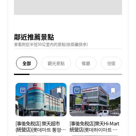
鄰近推薦景點
查看附近半徑50公里內的景點(依距離排序)
全部
觀光景點
餐廳
住宿
[事後免稅店] 樂天超市
[事後免稅店]樂天Hi-Mart
統營洗
(統營店)(롯데마트 통영
統營店(롯데하이마트 통
점)
영점)