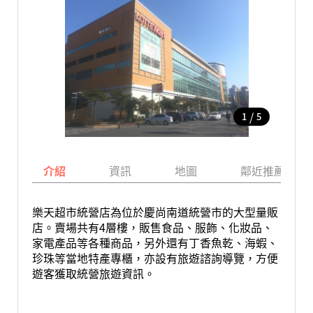
/
1
5
介紹
資訊
地圖
鄰近推薦景點
樂天超市統營店為位於慶尚南道統營市的大型量販
店。賣場共有4層樓，販售食品、服飾、化妝品、
家電產品等各種商品，另外還有丁香魚乾、海蝦、
珍珠等當地特產專櫃，亦設有旅遊諮詢導覽，方便
遊客獲取統營旅遊資訊。