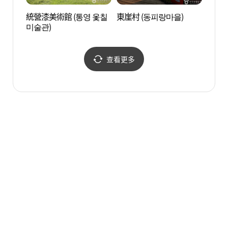
統營漆美術館 (통영 옻칠
東崖村 (동피랑마을)
江口岸
미술관)
查看更多