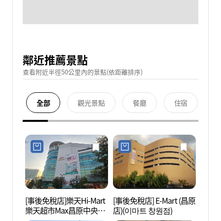
鄰近推薦景點
查看附近半徑50公里內的景點(依距離排序)
全部
觀光景點
餐廳
住宿
[事後免稅店]樂天Hi-Mart
[事後免稅店] E-Mart (昌原
昌原林
樂天超市Max昌原中央店
店)(이마트 창원점)
길)
(롯데하이마트 롯데마트