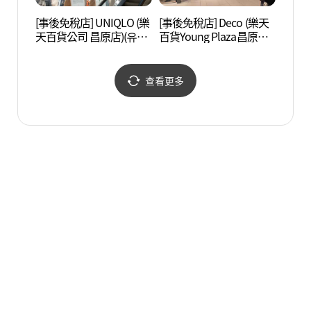
[事後免稅店] UNIQLO (樂
[事後免稅店] Deco (樂天
餘左川
天百貨公司 昌原店)(유니
百貨Young Plaza昌原店)
(벚꽃
클로 롯데백화점 창원점)
(데코 롯데백화점영플라
자 창원점)
查看更多