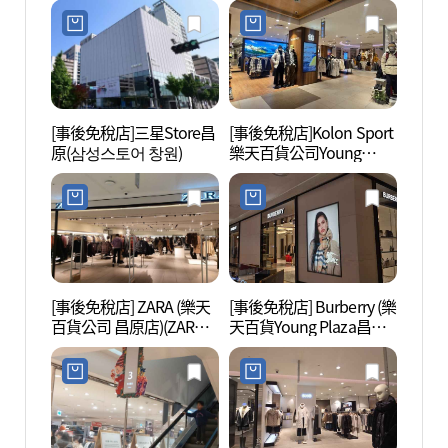
맥스 창원중앙점)
[事後免稅店]三星Store昌
[事後免稅店]Kolon Sport
昌原之
原(삼성스토어 창원)
樂天百貨公司Young
Plaza昌原店(코오롱스포
츠 롯데백화점영플라자
창원점)
[事後免稅店] ZARA (樂天
[事後免稅店] Burberry (樂
昌原樹
百貨公司 昌原店)(ZARA
天百貨Young Plaza昌原
롯데백화점 창원점)
店)(버버리 롯데백화점영
플라자 창원점)