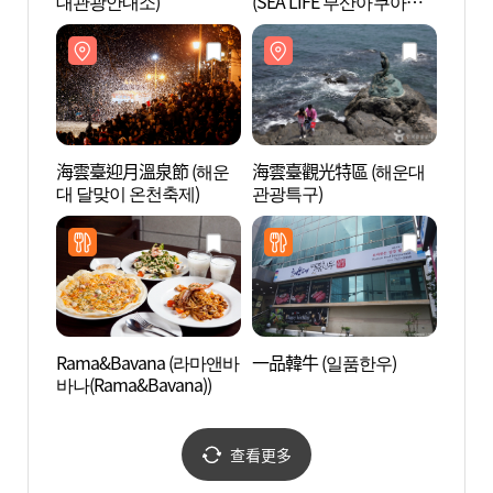
대관광안내소)
(SEA LIFE 부산아쿠아리
(SEA
움)
움)
海雲臺迎月溫泉節 (해운
海雲臺觀光特區 (해운대
百樂達
대 달맞이 온천축제)
관광특구)
라다이
Rama&Bavana (라마앤바
一品韓牛 (일품한우)
海理團
바나(Rama&Bavana))
查看更多