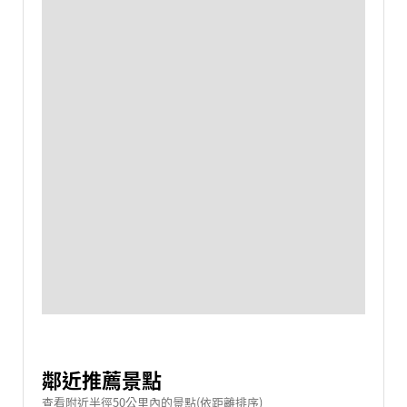
鄰近推薦景點
查看附近半徑50公里內的景點(依距離排序)