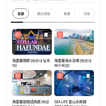
全部
觀光景點
餐廳
住宿
海雲臺燈節 (해운대 빛축
海雲臺海水浴場 (해운대
海雲臺
제)
해수욕장)
해수욕
海雲臺旅遊諮詢處 (해운
SEA LIFE 釜山水族館
SEA 