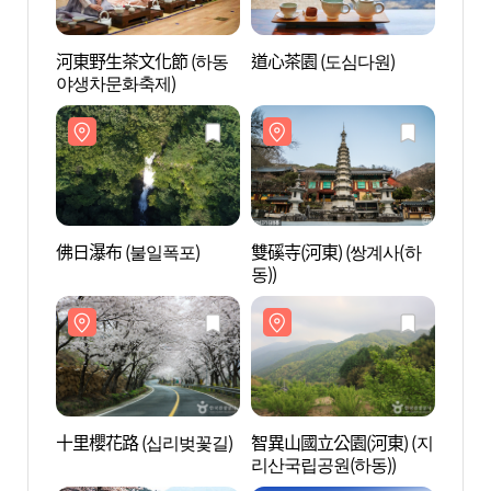
河東野生茶文化節 (하동
道心茶園 (도심다원)
佛日瀑
야생차문화축제)
佛日瀑布 (불일폭포)
雙磎寺(河東) (쌍계사(하
十里櫻
동))
十里櫻花路 (십리벚꽃길)
智異山國立公園(河東) (지
三聖宮
리산국립공원(하동))