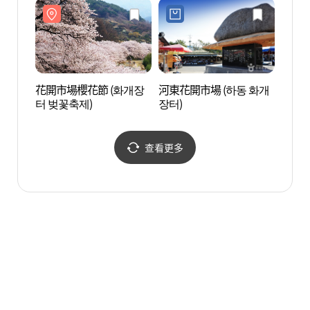
花開市場櫻花節 (화개장
河東花開市場 (하동 화개
智異山
터 벚꽃축제)
장터)
사관)
查看更多