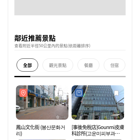
鄰近推薦景點
查看附近半徑50公里內的景點(依距離排序)
全部
觀光景點
餐廳
住宿
鳳山文化街 (봉산문화거
[事後免稅店]Gounmi皮膚
鳳山文
리)
科診所(고운미피부과의
리)
원)