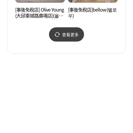
[事後免稅店] Olive Young
[事後免稅店]bellow(벨로
大邱第
(大邱東城路廣場店)(올리
우)
교회)
브영 대구동성로광장점)
查看更多