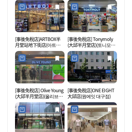
[事後免稅店]ARTBOX半
[事後免稅店] Tonymoly
2.28
月堂站地下街店(아트박
(大邱半月堂店)(토니모리
념중앙
스 반월당역사점)
대구반월당점)
[事後免稅店] Olive Young
[事後免稅店]ONE EIGHT
大邱東
(大邱半月堂店)(올리브영
大邱店(원에잇 대구점)
성로거
대구반월당점)