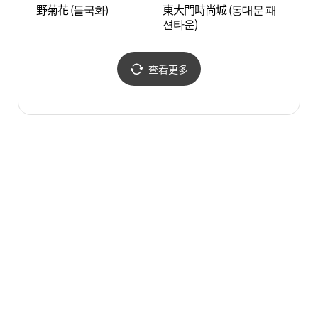
野菊花 (들국화)
東大門時尚城 (동대문 패
紙美
션타운)
查看更多