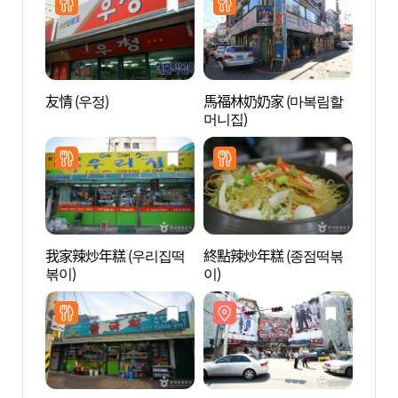
友情 (우정)
馬福林奶奶家 (마복림할
光熙門
머니집)
我家辣炒年糕 (우리집떡
終點辣炒年糕 (종점떡볶
東大門
볶이)
이)
대문디