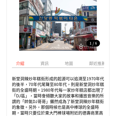
/
1
6
介紹
資訊
地圖
鄰近推薦景點
新堂洞辣炒年糕街形成的起源可以追溯至1970年代
的後半，70年代尾聲至80年代，則是新堂洞炒年糕
街的全盛時期。1980年代每一家炒年糕店都出現了
「DJ區」，當時會傾聽大家的故事和播放音樂的所
謂的「帥氣DJ哥哥」儼然成為了新堂洞辣炒年糕街
的象徵。另外，那個時候也是高中棒球的全盛時
期，當時只要位於東大門棒球場附近的德壽商業高