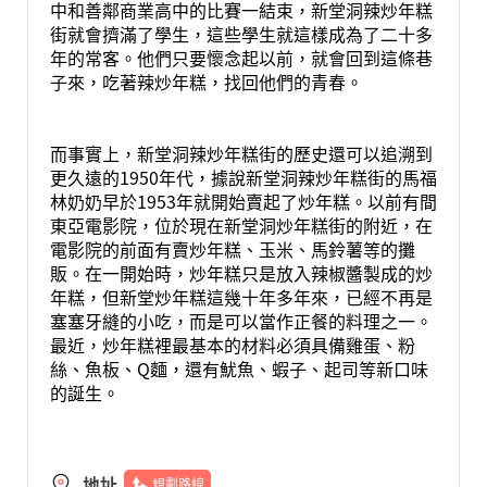
中和善鄰商業高中的比賽一結束，新堂洞辣炒年糕
街就會擠滿了學生，這些學生就這樣成為了二十多
年的常客。他們只要懷念起以前，就會回到這條巷
子來，吃著辣炒年糕，找回他們的青春。
而事實上，新堂洞辣炒年糕街的歷史還可以追溯到
更久遠的1950年代，據說新堂洞辣炒年糕街的馬福
林奶奶早於1953年就開始賣起了炒年糕。以前有間
東亞電影院，位於現在新堂洞炒年糕街的附近，在
電影院的前面有賣炒年糕、玉米、馬鈴薯等的攤
販。在一開始時，炒年糕只是放入辣椒醬製成的炒
年糕，但新堂炒年糕這幾十年多年來，已經不再是
塞塞牙縫的小吃，而是可以當作正餐的料理之一。
最近，炒年糕裡最基本的材料必須具備雞蛋、粉
絲、魚板、Q麵，還有魷魚、蝦子、起司等新口味
的誕生。
地址
規劃路線