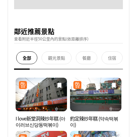
鄰近推薦景點
查看附近半徑50公里內的景點(依距離排序)
全部
觀光景點
餐廳
住宿
I love新堂洞辣炒年糕 (아
約定辣炒年糕 (약속떡볶
東大門
이러브신당동떡볶이)
이)
션타운