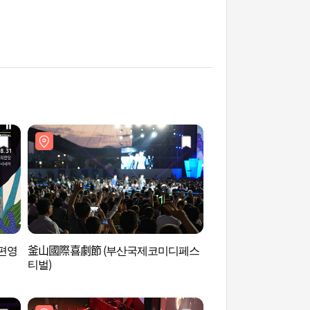
편영
釜山國際喜劇節 (부산국제코미디페스
MUSEUM 1 (뮤지엄 
티벌)