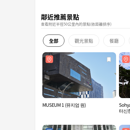
鄰近推薦景點
查看附近半徑50公里內的景點(依距離排序)
全部
觀光景點
餐廳
MUSEUM 1 (뮤지엄 원)
Soh
터신