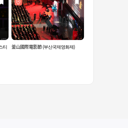
스티
釜山國際電影節 (부산국제영화제)
海雲臺河岸郵輪 (해