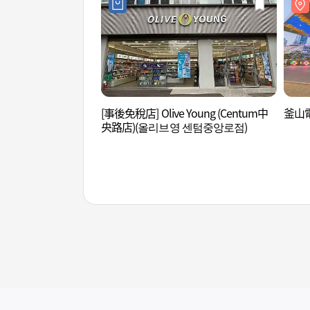
[事後免稅店] Olive Young (Centum中
釜山電
央路店)(올리브영 센텀중앙로점)