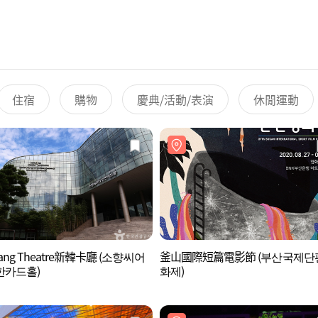
住宿
購物
慶典/活動/表演
休閒運動
yang Theatre新韓卡廳 (소향씨어
釜山國際短篇電影節 (부산국제단
한카드홀)
화제)