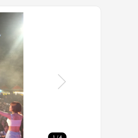
/
1
4