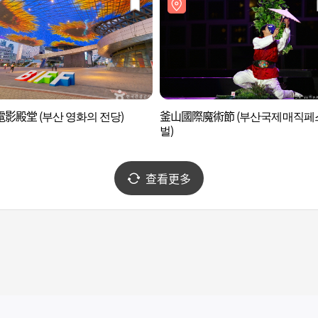
影殿堂 (부산 영화의 전당)
釜山國際魔術節 (부산국제매직페
벌)
查看更多