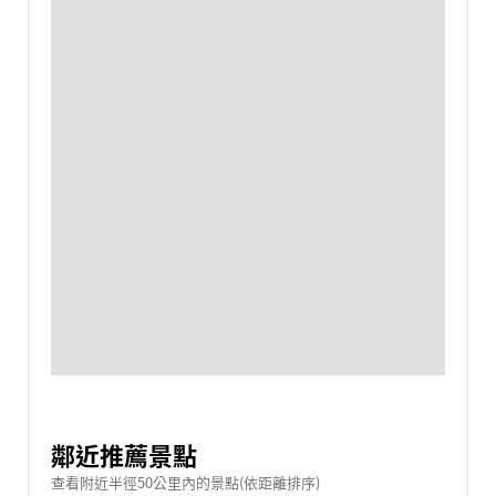
鄰近推薦景點
查看附近半徑50公里內的景點(依距離排序)