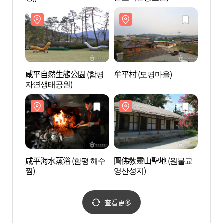
咸平自然生態公園 (함평
牟平村 (모평마을)
牟平村
자연생태공원)
咸平海水蒸浴 (함평 해수
圓佛敎靈山聖地 (원불교
圓佛敎
찜)
영산성지)
영산성
查看更多