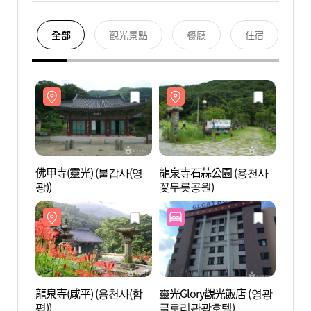
全部
觀光景點
餐廳
住宿
佛甲寺(靈光) (불갑사(영
龍泉寺石蒜公園 (용천사
佛甲寺
광))
꽃무릇공원)
광))
龍泉寺(咸平) (용천사(함
靈光Glory觀光飯店 (영광
龍泉寺
평))
글로리관광호텔)
평))