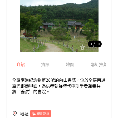
/
1
10
介紹
資訊
地圖
鄰近推薦景點
全羅南道紀念物第28號的內山書院，位於全羅南道
靈光郡佛甲面，為供奉朝鮮時代中期學者兼義兵
將‘姜沆’的書院。
地址
規劃路線