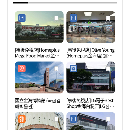
[事後免稅店]Homeplus
[事後免稅店] Olive Young
國立金
Mega Food Market金海
(Homeplus金海店)(올리
해박물
店(홈플러스 메가푸드마
브영 홈플러스김해점)
켓 김해점)
國立金海博物館 (국립김
[事後免稅店]LG電子Best
大成洞
해박물관)
Shop金海內洞店(LG전자
분군)
베스트샵 김해내동점)