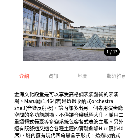
/
1
13
介紹
資訊
地圖
鄰近推薦景點
金海文化殿堂是可以享受高格調表演藝術的表演
場。Maru廳(1,464席)是透過收納式orchestra
shell(音響反射板)，讓內部多出另一個專用演奏廳
空間的多功能劇場。不僅讓音樂感極大化，並用二
重迴轉式舞臺等多變系統包容各式表演主題。另外
還有既舒適又適合各種主題的實驗劇場Nuri廳(540
席)，廳內擁有現代四角黑盒子形式，透過收納式