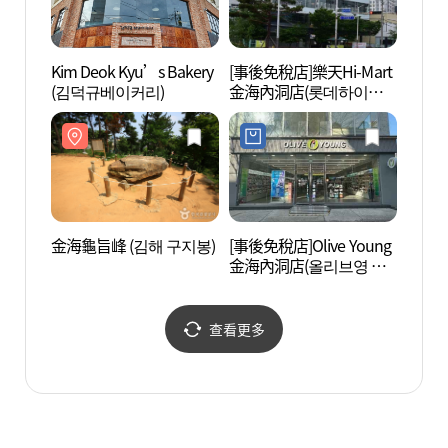
Kim Deok Kyu’s Bakery
[事後免稅店]樂天Hi-Mart
大成洞
(김덕규베이커리)
金海內洞店(롯데하이마
동고분
트 김해내동점)
金海龜旨峰 (김해 구지봉)
[事後免稅店]Olive Young
首露王
金海內洞店(올리브영 김
해내동점)
查看更多