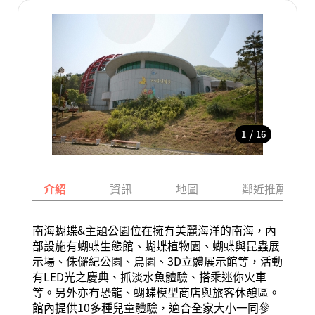
/
1
16
介紹
資訊
地圖
鄰近推薦景點
南海蝴蝶&主題公園位在擁有美麗海洋的南海，內
部設施有蝴蝶生態館、蝴蝶植物園、蝴蝶與昆蟲展
示場、侏儸紀公園、鳥園、3D立體展示館等，活動
有LED光之慶典、抓淡水魚體驗、搭乘迷你火車
等。另外亦有恐龍、蝴蝶模型商店與旅客休憩區。
館內提供10多種兒童體驗，適合全家大小一同參