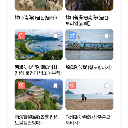
錦山(南海) (금산(남해))
錦山菩提庵(南海) (금산
錦山(南
보리암(남해))
南海勿巾里防潮魚付林
項島防波堤 (항도방파제)
南海
(남해 물건리 방조어부림)
(남해
南海寶物島觀景臺 (남해
尚州銀沙海灘 (상주은모
尚州銀
보물섬전망대)
래비치)
래비치