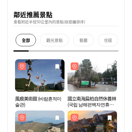
鄰近推薦景點
查看附近半徑50公里內的景點(依距離排序)
全部
觀光景點
餐廳
住宿
風痕美術館 (바람흔적미
國立南海扁柏自然休養林
風痕美
술관)
(국립 남해편백자연휴양
술관)
림)