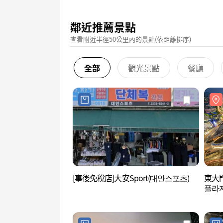
鄰近推薦景點
查看附近半徑50公里內的景點(依距離排序)
全部
觀光景點
餐廳
[事後免稅店]大安Sport(대안스포츠)
東大門
플라자(