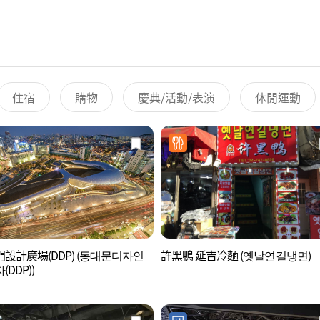
住宿
購物
慶典/活動/表演
休閒運動
設計廣場(DDP) (동대문디자인
許黑鴨 延吉冷麵 (옛날연길냉면)
DDP))