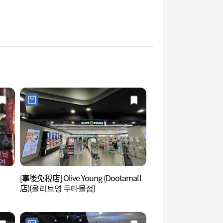
[事後免稅店] Olive Young (Dootamall
東大門設計廣場(DDP
店)(올리브영 두타몰점)
플라자(DDP))