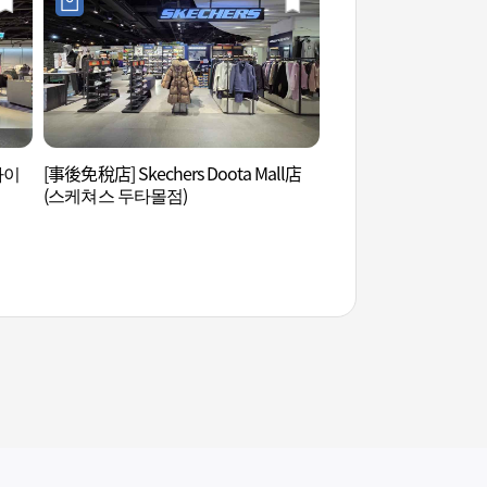
(나이
[事後免稅店] Skechers Doota Mall店
東大門文具玩具街 (
(스케쳐스 두타몰점)
리)