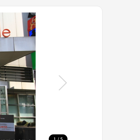
/
1
5