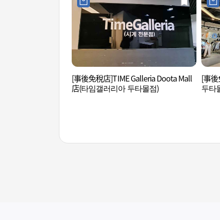
[事後免稅店]TIME Galleria Doota Mall
[事後免
店(타임갤러리아 두타몰점)
두타