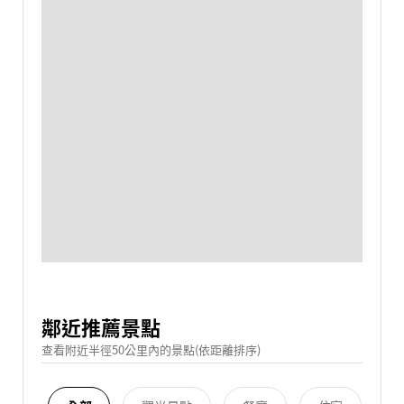
鄰近推薦景點
查看附近半徑50公里內的景點(依距離排序)