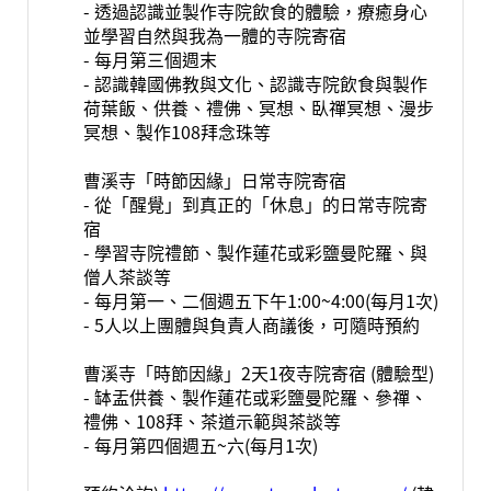
- 透過認識並製作寺院飲食的體驗，療癒身心
並學習自然與我為一體的寺院寄宿
- 每月第三個週末
- 認識韓國佛教與文化、認識寺院飲食與製作
荷葉飯、供養、禮佛、冥想、臥禪冥想、漫步
冥想、製作108拜念珠等
曹溪寺「時節因緣」日常寺院寄宿
- 從「醒覺」到真正的「休息」的日常寺院寄
宿
- 學習寺院禮節、製作蓮花或彩鹽曼陀羅、與
僧人茶談等
- 每月第一、二個週五下午1:00~4:00(每月1次)
- 5人以上團體與負責人商議後，可隨時預約
曹溪寺「時節因緣」2天1夜寺院寄宿 (體驗型)
- 缽盂供養、製作蓮花或彩鹽曼陀羅、參禪、
禮佛、108拜、茶道示範與茶談等
- 每月第四個週五~六(每月1次)