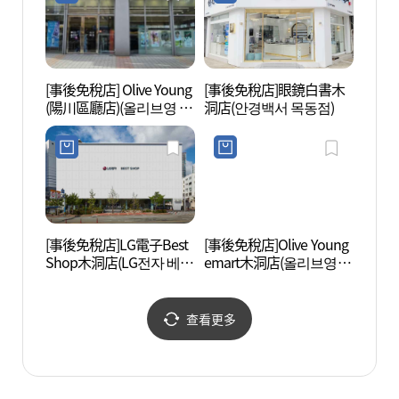
[事後免稅店] Olive Young
[事後免稅店]眼鏡白書木
文來創
(陽川區廳店)(올리브영 양
洞店(안경백서 목동점)
천구청점)
[事後免稅店]LG電子Best
[事後免稅店]Olive Young
Artr
Shop木洞店(LG전자 베스
emart木洞店(올리브영 이
트샵 목동점)
마트 목동점)
查看更多