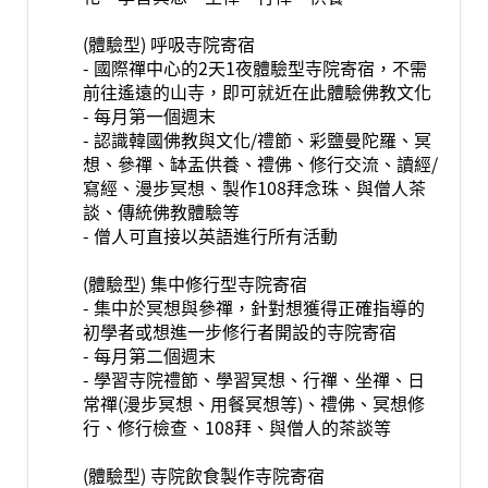
(體驗型) 呼吸寺院寄宿
- 國際禪中心的2天1夜體驗型寺院寄宿，不需
前往遙遠的山寺，即可就近在此體驗佛教文化
- 每月第一個週末
- 認識韓國佛教與文化/禮節、彩鹽曼陀羅、冥
想、參禪、缽盂供養、禮佛、修行交流、讀經/
寫經、漫步冥想、製作108拜念珠、與僧人茶
談、傳統佛教體驗等
- 僧人可直接以英語進行所有活動
(體驗型) 集中修行型寺院寄宿
- 集中於冥想與參禪，針對想獲得正確指導的
初學者或想進一步修行者開設的寺院寄宿
- 每月第二個週末
- 學習寺院禮節、學習冥想、行禪、坐禪、日
常禪(漫步冥想、用餐冥想等)、禮佛、冥想修
行、修行檢查、108拜、與僧人的茶談等
(體驗型) 寺院飲食製作寺院寄宿