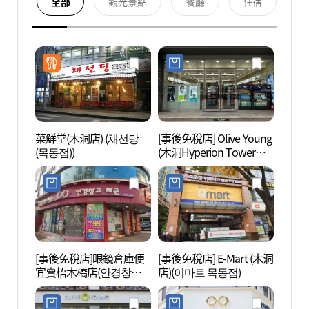
全部
觀光景點
餐廳
住宿
菜鮮堂(木洞店) (채선당
[事後免稅店] Olive Young
木洞綜
(목동점))
(木洞Hyperion Tower店)
합운동
(올리브영 목동하이페리
온점)
[事後免稅店]眼鏡倉庫便
[事後免稅店] E-Mart (木洞
高尺天
宜賣梧木橋店(안경창고
店)(이마트 목동점)
이돔)
싸군 오목교점)