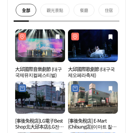
全部
觀光景點
餐廳
住宿
大邱國際音樂劇節 (대구
大邱國際歌劇節 (대구국
大邱市
국제뮤지컬페스티벌)
제오페라축제)
민운동
[事後免稅店]LG電子Best
[事後免稅店] E-Mart
大邱藝
Shop北大邱本店(LG전자
(Chilsung店)(이마트 칠성
술발전
베스트샵 북대구본점)
점)