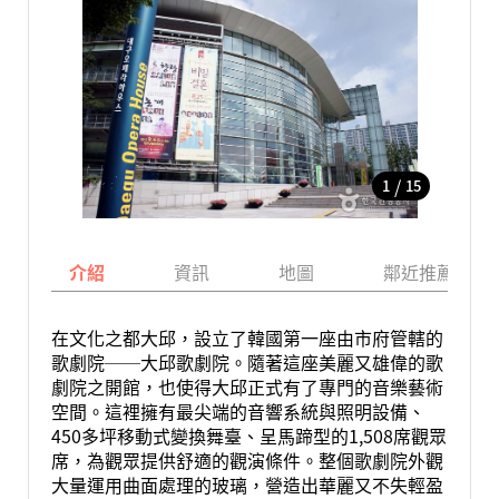
/
1
15
介紹
資訊
地圖
鄰近推薦景點
在文化之都大邱，設立了韓國第一座由市府管轄的
歌劇院──大邱歌劇院。隨著這座美麗又雄偉的歌
劇院之開館，也使得大邱正式有了專門的音樂藝術
空間。這裡擁有最尖端的音響系統與照明設備、
450多坪移動式變換舞臺、呈馬蹄型的1,508席觀眾
席，為觀眾提供舒適的觀演條件。整個歌劇院外觀
大量運用曲面處理的玻璃，營造出華麗又不失輕盈