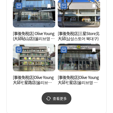
[事後免稅店] Olive Young
[事後免稅店]三星Store北
大邱
(大邱砧山店)(올리브영 대
大邱(삼성스토어 북대구)
旅) 
구침산점)
로의 
[事後免稅店]Olive Young
[事後免稅店]Olive Young
大邱近
大邱七星路店(올리브영
大邱七星店(올리브영 대
대역사
대구칠성로점)
구칠성점)
查看更多