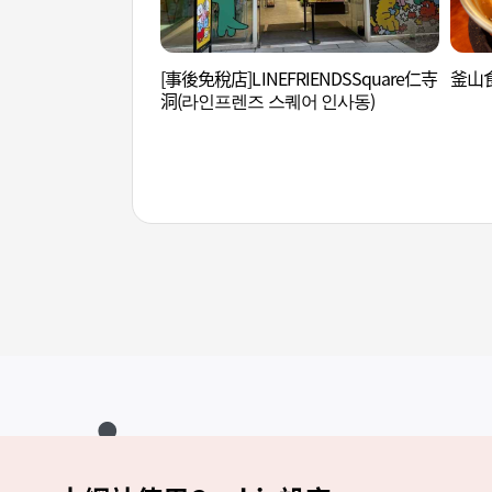
[事後免稅店]LINEFRIENDSSquare仁寺
釜山食
洞(라인프렌즈 스퀘어 인사동)