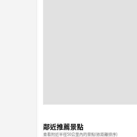
鄰近推薦景點
查看附近半徑50公里內的景點(依距離排序)