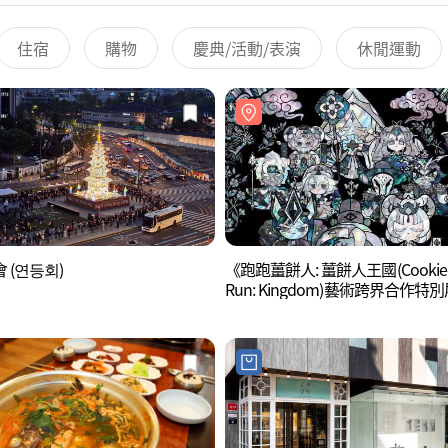
住宿
購物
慶典/活動/表演
休閒運動
 (연등회)
《跑跑薑餅人: 薑餅人王國(Cookie
Run: Kingdom)藝術跨界合作特
偉大王國的遺產》(쿠키런 : 킹덤 
콜라보 프로젝트 특별전 - 위대한 
의 유산)