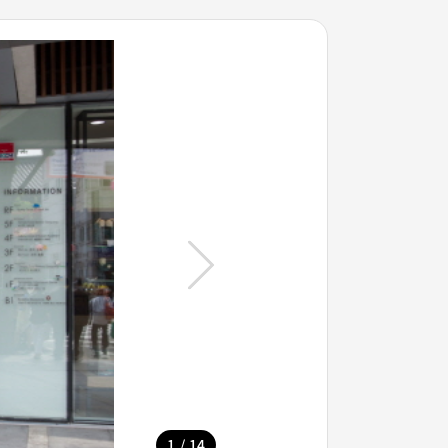
/
1
14