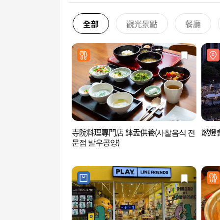
全部
觀光景點
餐廳
寺院料理專門店 鉢盂供養(사찰음식 전
燃燈會
문점 발우공양)