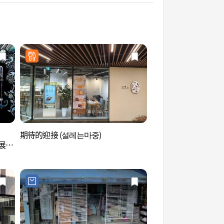
期待的迎接 (설레는마중)
曹溪寺 (조계사)
別展－
아트
왕국