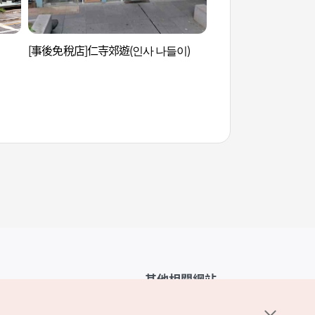
[事後免稅店]仁寺郊遊(인사 나들이)
辛奇間博物館 (뮤지엄
其他相關網站
韓國觀光公社介紹