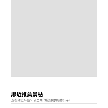
鄰近推薦景點
查看附近半徑50公里內的景點(依距離排序)