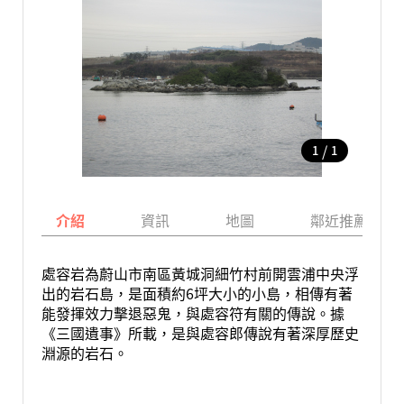
/
1
1
介紹
資訊
地圖
鄰近推薦景點
處容岩為蔚山市南區黃城洞細竹村前開雲浦中央浮
出的岩石島，是面積約6坪大小的小島，相傳有著
能發揮效力擊退惡鬼，與處容符有關的傳說。據
《三國遺事》所載，是與處容郎傳說有著深厚歷史
淵源的岩石。