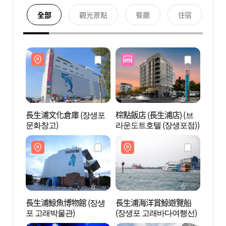
全部
觀光景點
餐廳
住宿
長生浦文化倉庫 (장생포
棕點飯店 (長生浦店) (브
長生浦
문화창고)
라운도트호텔 (장생포점))
문화창
長生浦鯨魚博物館 (장생
長生浦海洋賞鯨遊覽船
長生
포 고래박물관)
(장생포 고래바다여행선)
(장생