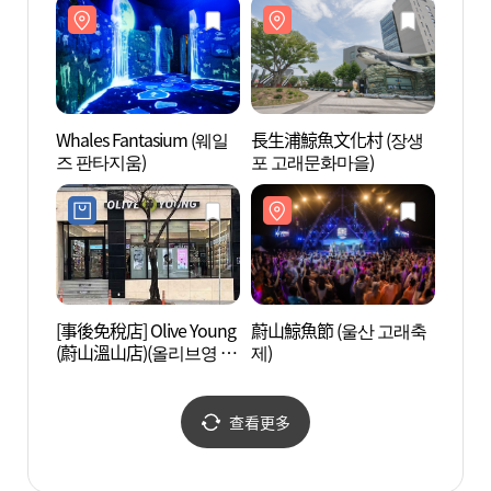
Whales Fantasium (웨일
長生浦鯨魚文化村 (장생
長生浦
즈 판타지움)
포 고래문화마을)
포 고
[事後免稅店] Olive Young
蔚山鯨魚節 (울산 고래축
蔚山大
(蔚山溫山店)(올리브영 울
제)
교 전
산온산점)
查看更多