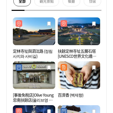
全部
觀光景點
餐廳
住宿
定林寺址與泗沘路 (정림
扶餘定林寺址五層石塔
定林寺
사지와 사비길)
[UNESCO世界文化遺產]
사지와
(부여 정림사지 오층석탑
[유네스코 세계문화유산])
[事後免稅店]Olive Young
百濟香 (백제향)
國立
忠南扶餘店(올리브영 충
여박물
남부여점)