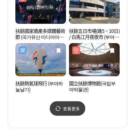
扶餘國家遺產多媒體藝術
扶餘五日市場(逢5、10日)
落花岩
節 (국가유산 미디어아트
/ 白馬江月夜夜市 (부여장
부여)
(5, 10일) / 백마강달밤야
시장)
扶餘熱氣球飛行 (부여하
國立扶餘博物館(국립부
皋蘭寺
늘날기)
여박물관)
(고란
查看更多