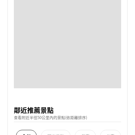
鄰近推薦景點
查看附近半徑50公里內的景點(依距離排序)