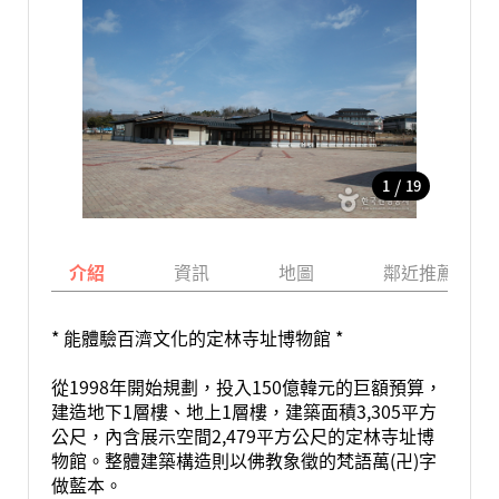
/
1
19
介紹
資訊
地圖
鄰近推薦景點
* 能體驗百濟文化的定林寺址博物館 *
從1998年開始規劃，投入150億韓元的巨額預算，
建造地下1層樓、地上1層樓，建築面積3,305平方
公尺，內含展示空間2,479平方公尺的定林寺址博
物館。整體建築構造則以佛教象徵的梵語萬(卍)字
做藍本。