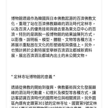
博物館透過作為韓國與日本佛教起源的百濟佛教文
化，重現了站在百濟佛教巔峰的泗沘時代定林寺，
以及百濟人的優秀技術與過去曾為東北亞中心的百
濟。特別的是跳脫一般博物館的結果論陳列方式，
以影像、說明板、模型、體驗、文物等各種方法，
將展示重點放在文化的形塑過程與價值上。另外，
也預計將於企劃特展室舉辦百濟泗沘都城新資料
展，展出百濟泗沘都城內出土的未公開文物。
* 定林寺址博物館的意義 *
透過從佛教的開始到復興、佛教藝術與文化發展巔
峰的泗沘時代動畫、幻燈片及模型等各種方式，讓
訪客認識百濟時代的國際地位與相關資訊。另外園
區內還有史蹟第301號的定林寺址、國寶第9號定林