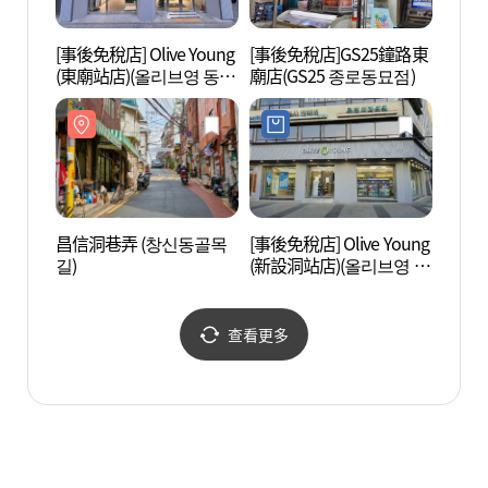
[事後免稅店] Olive Young
[事後免稅店]GS25鐘路東
東大門
(東廟站店)(올리브영 동묘
廟店(GS25 종로동묘점)
문)
앞역점)
昌信洞巷弄 (창신동골목
[事後免稅店] Olive Young
忠武藝
길)
(新設洞站店)(올리브영 신
센터)
설동역점)
查看更多