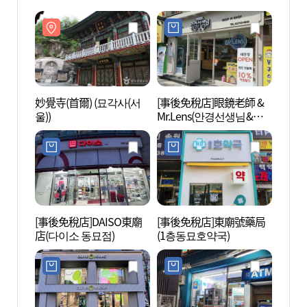
妙覺寺(首爾) (묘각사(서
[事後免稅店]眼鏡老師 &
妙覺寺
울))
Mr.Lens(안경선생님&미
울))
스터렌즈)
[事後免稅店]DAISO東廟
[事後免稅店]東廟號藥局
東大門
店(다이소 동묘점)
(1층동묘호약국)
문 문