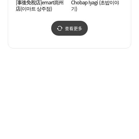
[事後免稅店]emart尚州
Chobap Iyagi (초밥이야
龍華寺
店(이마트 상주점)
기)
주))
查看更多