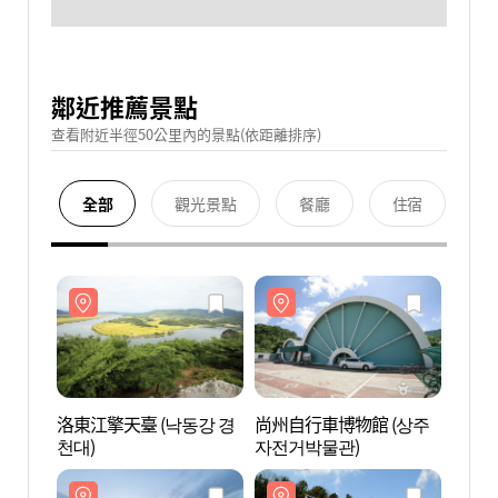
鄰近推薦景點
查看附近半徑50公里內的景點(依距離排序)
全部
觀光景點
餐廳
住宿
洛東江擎天臺 (낙동강 경
尚州自行車博物館 (상주
洛東江
천대)
자전거박물관)
천대)