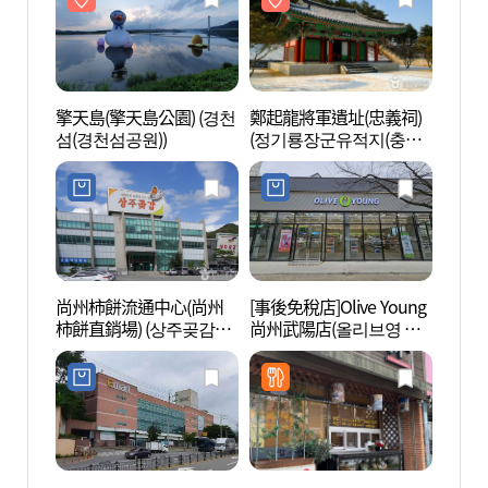
擎天島(擎天島公園) (경천
鄭起龍將軍遺址(忠義祠)
擎天島
섬(경천섬공원))
(정기룡장군유적지(충의
섬(경
사))
尚州柿餅流通中心(尚州
[事後免稅店]Olive Young
醴泉三
柿餅直銷場) (상주곶감유
尚州武陽店(올리브영 상
주막)
통센터 상주곶감직판장)
주무양점)