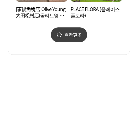
[事後免稅店]Olive Young
PLACE FLORA (플레이스
鐵路宿
大田松村店(올리브영 대
플로라)
(철도
전송촌점)
查看更多