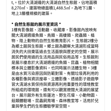
t,。位於大清湖邊的大清湖自然生態館，佔地面積
8,270㎡、建築物總面積1,488.5㎡，為地下1層、
地上3層樓規模的建築。
* 自然生態館的展示室資訊 *
1樓有影像館、活動廳、收藏庫，影像館內放映有
關大清湖週邊魚類、鳥類、兩棲類、爬蟲類、植
物、陸上動物的自然生態教育影片。 生態館2樓分
為鄉土館與生態館。鄉土館為觀察大清湖形成當時
消失的大田東區過去生活面貌與歷史的空間，展示
居民們使用過的生活用品與民俗用品等。生態館則
是展示棲息於大清湖週邊的魚類、昆蟲、植物相關
標本與立體影像資料，也同時展示活體生物。3樓
是由水質污染原因與防範對策、有關垃圾再利用的
各種影像與資訊搜尋、立體影像、透過影子遊戲學
習大清湖水質保持與資源再利用重要性的環境教室
所組成的環境館，還有可以觀賞遼闊大清湖的展望
台。展示館外有生態蓮池、野生花壇、小動物園、
菇類體驗場、昆蟲飼育場、森林教室等，活用於兒
童與學生們的生態體驗學習空間。