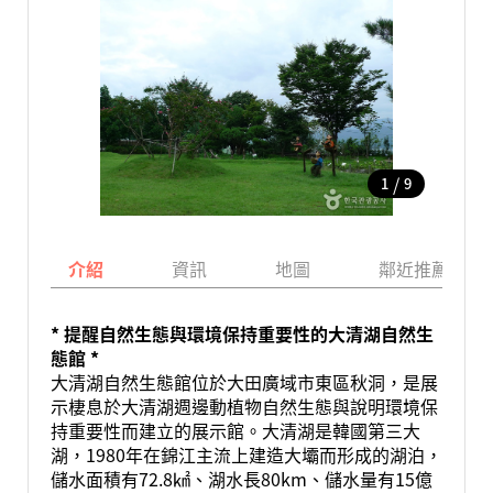
/
1
9
介紹
資訊
地圖
鄰近推薦景點
* 提醒自然生態與環境保持重要性的大清湖自然生
態館 *
大清湖自然生態館位於大田廣域市東區秋洞，是展
示棲息於大清湖週邊動植物自然生態與說明環境保
持重要性而建立的展示館。大清湖是韓國第三大
湖，1980年在錦江主流上建造大壩而形成的湖泊，
儲水面積有72.8㎢、湖水長80km、儲水量有15億