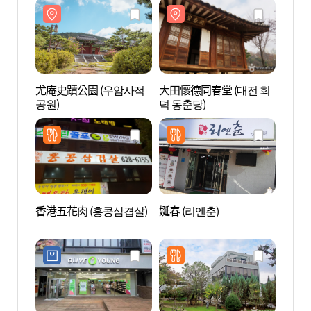
尤庵史蹟公園 (우암사적
大田懷德同春堂 (대전 회
大田懷
공원)
덕 동춘당)
덕 동
香港五花肉 (홍콩삼겹살)
娫春 (리엔춘)
大洞天
공원)