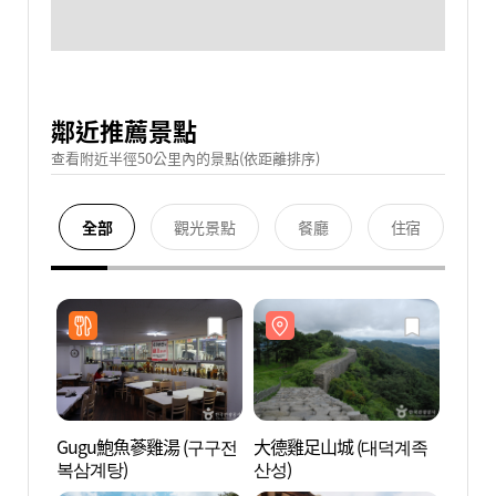
鄰近推薦景點
查看附近半徑50公里內的景點(依距離排序)
全部
觀光景點
餐廳
住宿
Gugu鮑魚蔘雞湯 (구구전
大德雞足山城 (대덕계족
大德雞
복삼계탕)
산성)
산성)