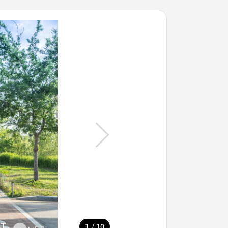
/
1
10