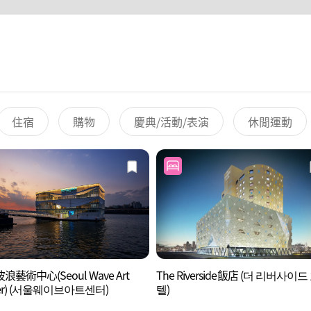
住宿
購物
慶典/活動/表演
休閒運動
浪藝術中心(Seoul Wave Art
The Riverside飯店 (더 리버사이드
ter) (서울웨이브아트센터)
텔)