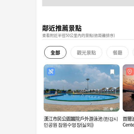
鄰近推薦景點
查看附近半徑50公里內的景點(依距離排序)
全部
觀光景點
餐廳
漢江市民公園蠶院戶外游泳池 (한강시
首爾波
민공원 잠원수영장(실외))
Cen