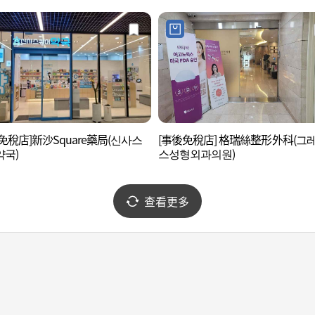
免稅店]新沙Square藥局(신사스
[事後免稅店] 格瑞絲整形外科(그
약국)
스성형외과의원)
查看更多