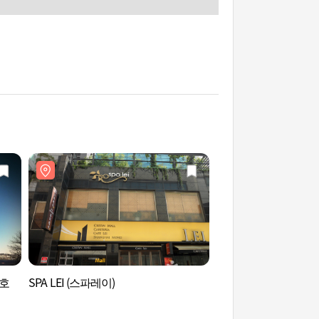
 호
SPA LEI (스파레이)
首爾波浪藝術中心(Seou
Center) (서울웨이