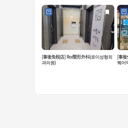
[事後免稅店] Roi整形外科(로이성형외
[事後
과의원)
퀘어