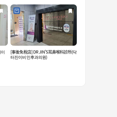
레이
[事後免稅店] DR JIN'S耳鼻喉科診所(닥
L CREER (엘크레)
터진이비인후과의원)