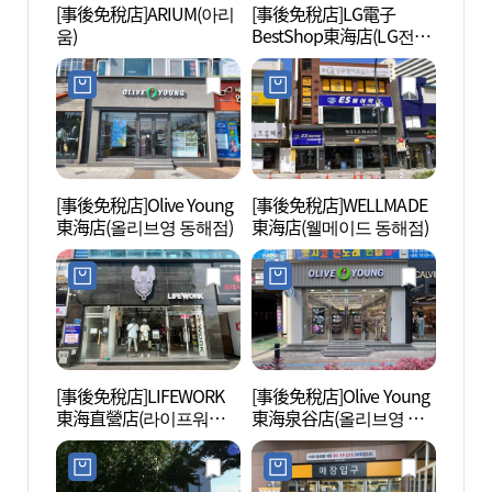
[事後免稅店]ARIUM(아리
[事後免稅店]LG電子
Han
움)
BestShop東海店(LG전자
&Ha
베스트샵 동해점)
섬해
[事後免稅店]Olive Young
[事後免稅店]WELLMADE
墨湖港
東海店(올리브영 동해점)
東海店(웰메이드 동해점)
[事後免稅店]LIFEWORK
[事後免稅店]Olive Young
鬼怪谷S
東海直營店(라이프워크
東海泉谷店(올리브영 동
골스카
동해직영점)
해천곡점)