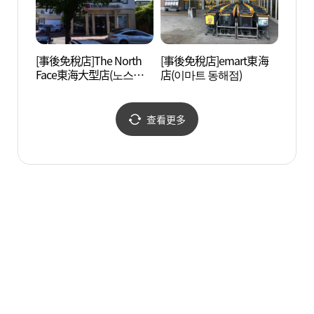
[事後免稅店]The North
[事後免稅店]emart東海
湫岩海
Face東海大型店(노스페
店(이마트 동해점)
이스 동해대형점)
查看更多