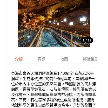
/
1
11
介紹
資訊
地圖
鄰近推薦景點
東海市泉谷天然洞窟為總長1,400m的石灰岩水平
洞窟，生成年代推定約為4~5億年前，是韓國唯一
位於市內中心位置的天然洞窟。韓國最長的天井溶
蝕區、窗簾型鐘乳石、石灰花壇區、鐘乳瀑布等以
及稀有石，具學術價值與遠古神秘感。內部由鐘乳
石、石筍、石柱等20多種2次生成物所組成，擁有
地球科學的最佳自然學習場地條件。有助於全面了