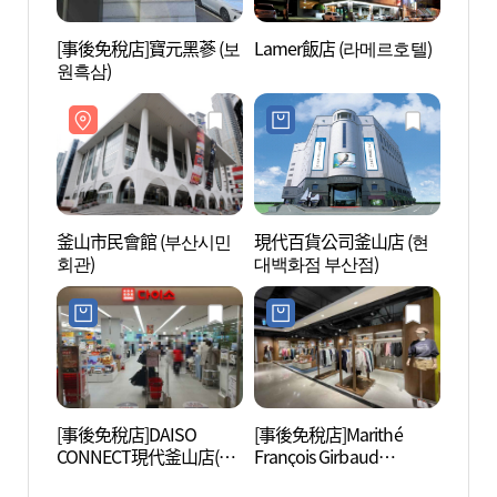
[事後免稅店]寶元黑蔘 (보
Lamer飯店 (라메르호텔)
牛巖洞
원흑삼)
시숲)
釜山市民會館 (부산시민
現代百貨公司釜山店 (현
田浦咖
회관)
대백화점 부산점)
리)
[事後免稅店]DAISO
[事後免稅店]Marithé
七樂娛
CONNECT現代釜山店(다
François Girbaud
(세븐
이소 커넥트현대 부산점)
CONNECT現代釜山店(마
점))