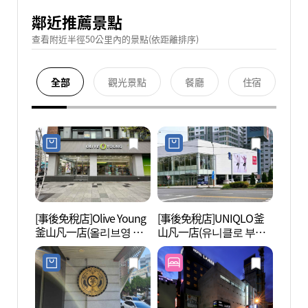
鄰近推薦景點
查看附近半徑50公里內的景點(依距離排序)
全部
觀光景點
餐廳
住宿
[事後免稅店]Olive Young
[事後免稅店]UNIQLO釜
釜山市
釜山凡一店(올리브영 부
山凡一店(유니클로 부산
회관)
산범일점)
범일점)