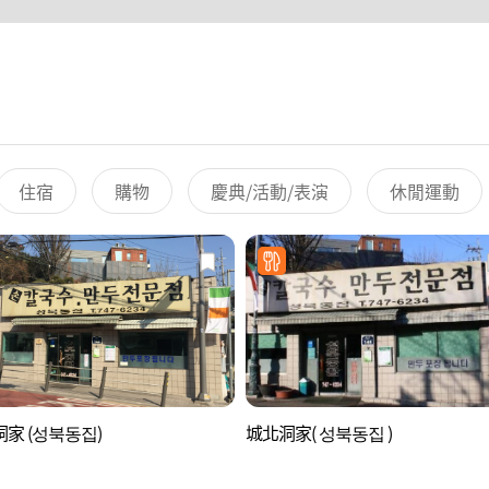
住宿
購物
慶典/活動/表演
休閒運動
家 (성북동집)
城北洞家( 성북동집 )