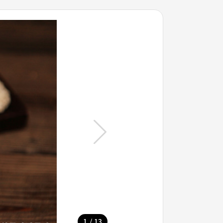
/
1
13