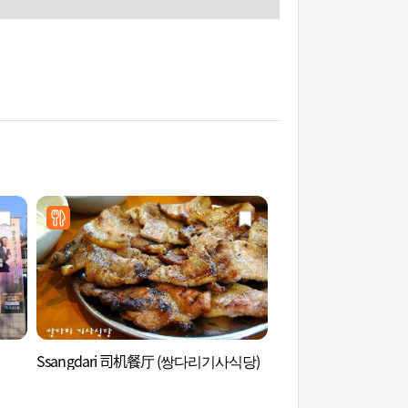
Ssangdari 司机餐厅 (쌍다리기사식당)
澗松美術館(首爾葆華
(서울 보화각))