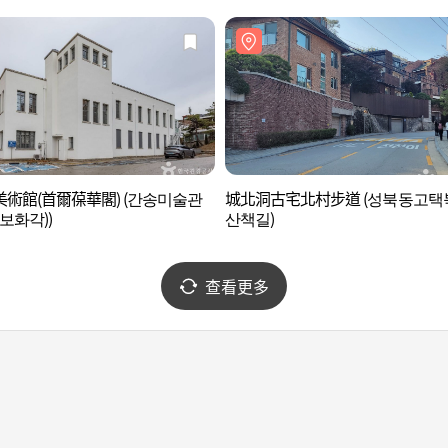
術館(首爾葆華閣) (간송미술관
城北洞古宅北村步道 (성북동고택
 보화각))
산책길)
查看更多