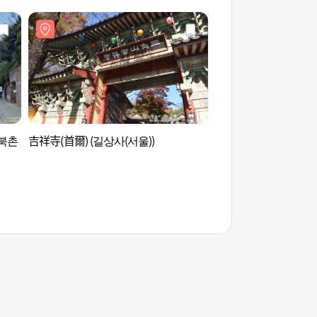
북촌
吉祥寺(首爾) (길상사(서울))
韓國家具博物館(한