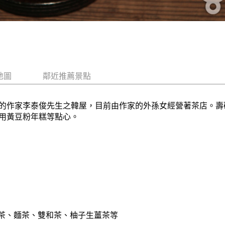
地圖
鄰近推薦景點
的作家李泰俊先生之韓屋，目前由作家的外孫女經營著茶店。壽
用黃豆粉年糕等點心。
茶、麵茶、雙和茶、柚子生薑茶等