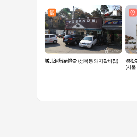
城北洞燉豬排骨 (성북동 돼지갈비집)
澗松美
(서울