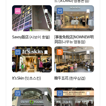
드 (ÅLAND) 명동본점)
(서
터)
Savoy飯店 (사보이 호텔)
[事後免稅店]NOWNEW明
郵票博
洞店(나우뉴 명동점)
(구.
It's Skin (잇츠스킨)
韓牛五花 (한우삼겹)
COCO
所(明
구소(