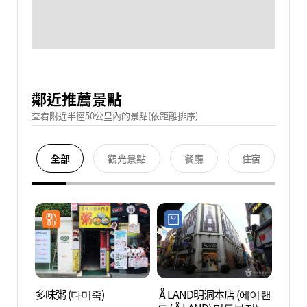
鄰近推薦景點
查看附近半徑50公里內的景點(依距離排序)
全部
觀光景點
餐廳
住宿
多味粥 (다미죽)
ÅLAND明洞本店 (에이랜
首爾