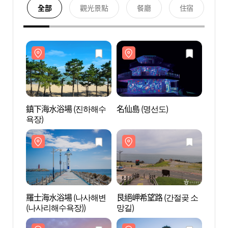
全部
觀光景點
餐廳
住宿
鎮下海水浴場 (진하해수
名仙島 (명선도)
鎮下海
욕장)
욕장)
羅士海水浴場 (나사해변
艮絕岬希望路 (간절곶 소
羅士海
(나사리해수욕장))
망길)
(나사