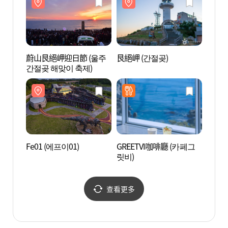
蔚山艮絕岬迎日節 (울주
艮絕岬 (간절곶)
艮絕岬
간절곶 해맞이 축제)
Fe01 (에프이01)
GREETVI咖啡廳 (카페그
外高山
릿비)
기마을
查看更多