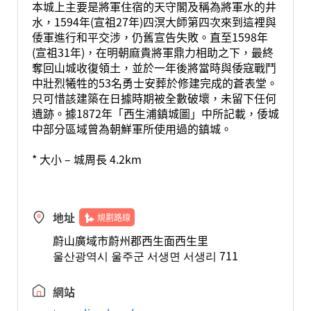
本城上主要是將軍住宿的天守閣及稱為將軍水的井
水，1594年(宣祖27年)四溟大師第四次來到這裡與
倭軍進行和平交涉，仍舊宣告失敗。直至1598年
(宣祖31年)，在明朝麻貴將軍鼎力相助之下，最終
奪回山城收復領土，並於一年後將當時與倭寇戰鬥
中壯烈犧牲的53名勇士安葬於修建完成的蒼表堂。
只可惜該建築在日據時期被全數破壞，未留下任何
遺跡。據1872年「西生浦鎮城圖」中所記載，倭城
中部分區域曾為朝鮮軍所使用過的鎮城。
* 大小 – 城周長 4.2km
地址
規劃路線
蔚山廣域市蔚州郡西生面西生里
울산광역시 울주군 서생면 서생리 711
網站