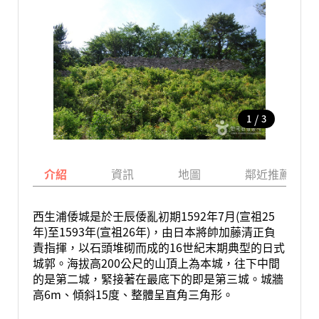
/
1
3
介紹
資訊
地圖
鄰近推薦景點
西生浦倭城是於壬辰倭亂初期1592年7月(宣祖25
年)至1593年(宣祖26年)，由日本將帥加藤清正負
責指揮，以石頭堆砌而成的16世紀末期典型的日式
城郭。海拔高200公尺的山頂上為本城，往下中間
的是第二城，緊接著在最底下的即是第三城。城牆
高6m、傾斜15度、整體呈直角三角形。