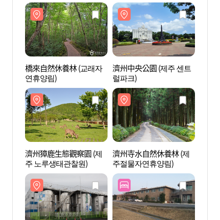
橋來自然休養林 (교래자
濟州中央公園 (제주 센트
濟州中
연휴양림)
럴파크)
럴파크
濟州獐鹿生態觀察園 (제
濟州寺水自然休養林 (제
濟州寺
주 노루생태관찰원)
주절물자연휴양림)
주절