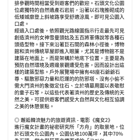
排參觀時間相當受到遊客們的歡迎。石頭文化公園
位處獨特的自然遺產石岩前，沿著以石塊推砌成的
低矮城廓登上斜坡路享受舒適涼風，即可見公園入
口處。
經過入口處後，依照觀光路線圖指示行走最先可見
創造濟州的女神雪曼頭姑及五百將軍傳說等各種石
頭造型物。接下來沿著巨石間的森林小徑後，博物
館和濟州傳統草屋即進入眼簾，尤其是博物館不是
建築在地面上，而是架構於地底下位置，主要是為
預防自然環境及週邊景觀遭受危害，因而設計出這
樣的建築型態。戶外展覽場中擁有48座石爺爺石
尊、驅散邪惡力量和厄運的的防邪塔、沒有小偷不
需大門濟州的象徵定住石、立於墳墓周圍以表敬慰
的童子石等，以這些代表著濟州的歷史及傳統的天
然之美，可提供遊客們感受大自然與文化相互協調
之美的休憩景點。
◎ 邂逅韓流魅力的旅遊資訊 - 電影《魔女2》
進行魔女計畫的祕密研究所「方舟」的取景地，位
於石頭文化公園內。公園佔地100萬坪，其中70%