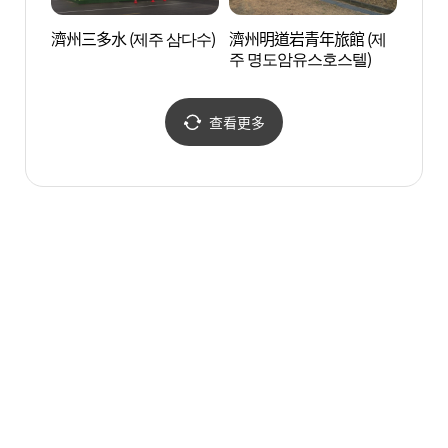
濟州三多水 (제주 삼다수)
濟州明道岩青年旅館 (제
濟州4
주 명도암유스호스텔)
4·3
查看更多