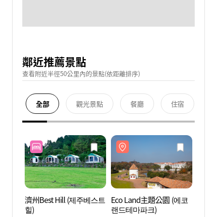
鄰近推薦景點
查看附近半徑50公里內的景點(依距離排序)
全部
觀光景點
餐廳
住宿
濟州Best Hill (제주베스트
Eco Land主題公園 (에코
Eco 
힐)
랜드테마파크)
랜드테