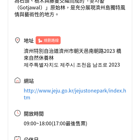
為石頭、樹木與藤蔓交織而成的「곶자왈
（Gotjawal）」原始林，是充分展現濟州島獨特風
情與藝術性的地方。
地址
規劃路線
濟州特別自治道濟州市朝天邑南朝路2023 橋
來自然休養林
제주특별자치도 제주시 조천읍 남조로 2023
網站
http://www.jeju.go.kr/jejustonepark/index.h
tm
開放時間
09:00~18:00(17:00最後售票)
公休日