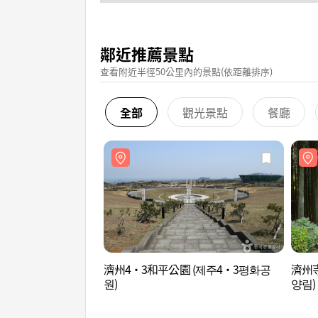
鄰近推薦景點
查看附近半徑50公里內的景點(依距離排序)
全部
觀光景點
餐廳
濟州4‧3和平公園 (제주4·3평화공
濟州
원)
양림)