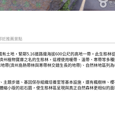
鄰近推薦景點
有土地，緊鄰5.16道路邊海拔600公尺的高地一帶。此生態林從1
州植物寶庫之名的生態林，這裡使用暖帶、溫帶、寒帶等多種類植物
al地帶(濟州島熱帶林與寒帶林交錯生長的地帶)、自然林地區列
、主題步道、基因保存組織培養室等基本設施，還有楓樹林、櫻
體縮小版的岩石園，使生態林區呈現與真正自然森林更相似的面