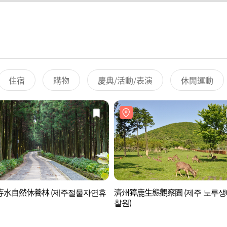
住宿
購物
慶典/活動/表演
休閒運動
寺水自然休養林 (제주절물자연휴
濟州獐鹿生態觀察園 (제주 노루
찰원)