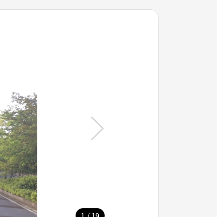
/
1
19