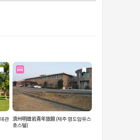
생태관
濟州明道岩青年旅館 (제주 명도암유스
濟州4‧3和平公園 (
호스텔)
원)