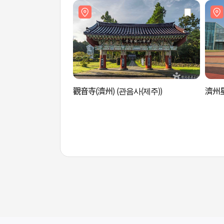
觀音寺(濟州) (관음사(제주))
濟州